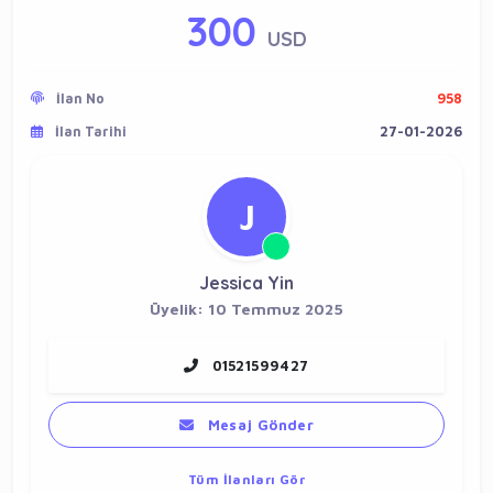
300
USD
İlan No
958
İlan Tarihi
27-01-2026
J
Jessica Yin
Üyelik: 10 Temmuz 2025
01521599427
Mesaj Gönder
Tüm İlanları Gör