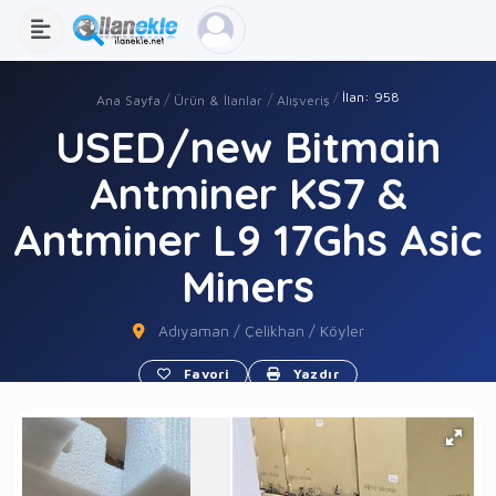
İlan: 958
Ana Sayfa
Ürün & İlanlar
Alışveriş
USED/new Bitmain
Antminer KS7 &
Antminer L9 17Ghs Asic
Miners
Adıyaman / Çelikhan / Köyler
Favori
Yazdır