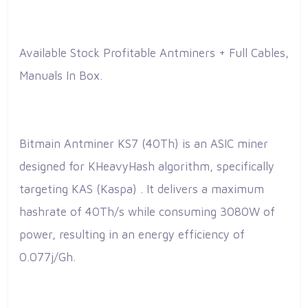
Available Stock Profitable Antminers + Full Cables,
Manuals In Box.
Bitmain Antminer KS7 (40Th) is an ASIC miner
designed for KHeavyHash algorithm, specifically
targeting KAS (Kaspa) . It delivers a maximum
hashrate of 40Th/s while consuming 3080W of
power, resulting in an energy efficiency of
0.077j/Gh.