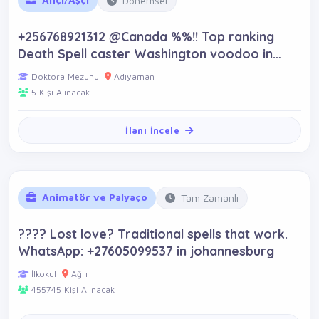
Dönemsel
+256768921312 @Canada %%!! Top ranking
Death Spell caster Washington voodoo in
Vancouver, Virginia , Albania, Argentina,
Doktora Mezunu
Adıyaman
South Africa ,Australia.
5 Kişi Alınacak
İlanı İncele
Animatör ve Palyaço
Tam Zamanlı
???? Lost love? Traditional spells that work.
WhatsApp: +27605099537 in johannesburg
İlkokul
Ağrı
455745 Kişi Alınacak