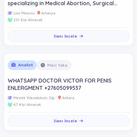
specializing in Medical Abortion, Surgical
Abortion and Womb Cleaning**+27605099537
Lise Mezunu
Amasya
231 Kişi Alınacak
İlanı İncele
Analist
Mavi Yaka
WHATSAPP DOCTOR VICTOR FOR PENIS
ENLERGMENT +27605099537
Meslek Yüksekokulu Öğr.
Ankara
67 Kişi Alınacak
İlanı İncele