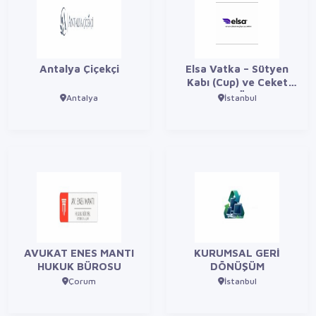
Antalya Çiçekçi
Elsa Vatka – Sütyen
Kabı (Cup) ve Ceket
Vatkası Üretimi
Antalya
İstanbul
AVUKAT ENES MANTI
KURUMSAL GERİ
HUKUK BÜROSU
DÖNÜŞÜM
Çorum
İstanbul