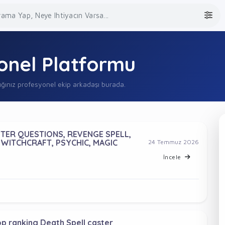
sonel Platformu
ığınız profesyonel ekip arkadaşı burada.
STER QUESTIONS, REVENGE SPELL,
WITCHCRAFT, PSYCHIC, MAGIC
24 Temmuz 2026
İncele
 ranking Death Spell caster