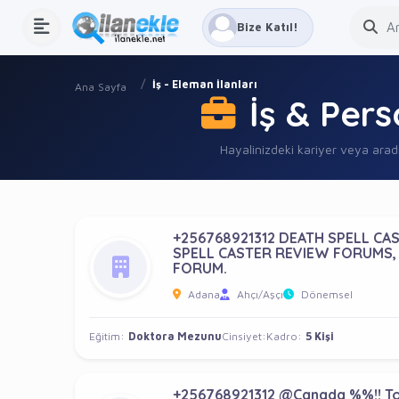
Bize Katıl!
İş - Eleman İlanları
Ana Sayfa
İş & Per
Hayalinizdeki kariyer veya arad
+256768921312 DEATH SPELL CA
SPELL CASTER REVIEW FORUMS, 
FORUM.
Adana
Ahçı/Aşçı
Dönemsel
Eğitim:
Doktora Mezunu
Cinsiyet:
Kadro:
5 Kişi
+256768921312 @Canada %%!! Top