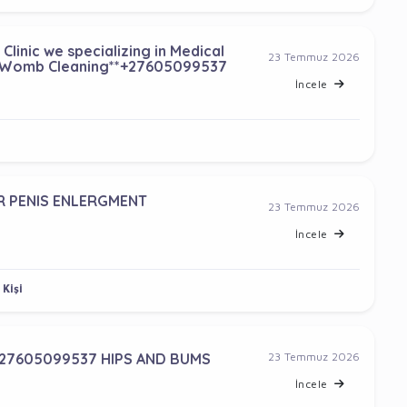
linic we specializing in Medical
23 Temmuz 2026
nd Womb Cleaning**+27605099537
İncele
 PENIS ENLERGMENT
23 Temmuz 2026
İncele
 Kişi
27605099537 HIPS AND BUMS
23 Temmuz 2026
İncele