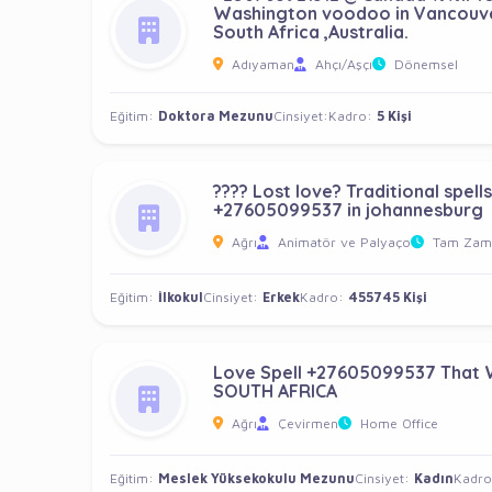
Washington voodoo in Vancouver,
South Africa ,Australia.
Adıyaman
Ahçı/Aşçı
Dönemsel
Eğitim:
Doktora Mezunu
Cinsiyet:
Kadro:
5 Kişi
???? Lost love? Traditional spel
+27605099537 in johannesburg
Ağrı
Animatör ve Palyaço
Tam Zama
Eğitim:
İlkokul
Cinsiyet:
Erkek
Kadro:
455745 Kişi
Love Spell +27605099537 That 
SOUTH AFRICA
Ağrı
Çevirmen
Home Office
Eğitim:
Meslek Yüksekokulu Mezunu
Cinsiyet:
Kadın
Kadro