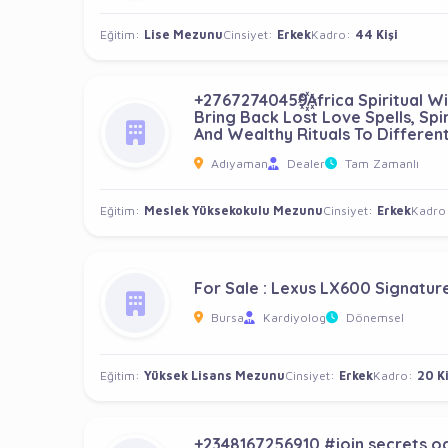
Eğitim:
Lise Mezunu
Cinsiyet:
Erkek
Kadro:
44 Kişi
+27672740459꙰Africa Spiritual W
Bring Back Lost Love Spells, Spir
And Wealthy Rituals To Differen
Adıyaman
Dealer
Tam Zamanlı
Eğitim:
Meslek Yüksekokulu Mezunu
Cinsiyet:
Erkek
Kadro
For Sale : Lexus LX600 Signatu
Bursa
Kardiyolog
Dönemsel
Eğitim:
Yüksek Lisans Mezunu
Cinsiyet:
Erkek
Kadro:
20 Ki
+2348167256910 #join secrets oc