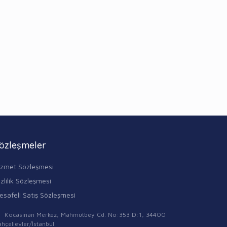
özleşmeler
izmet Sözleşmesi
zlilik Sözleşmesi
esafeli Satış Sözleşmesi
Kocasinan Merkez, Mahmutbey Cd. No:353 D:1, 34400
hçelievler/İstanbul