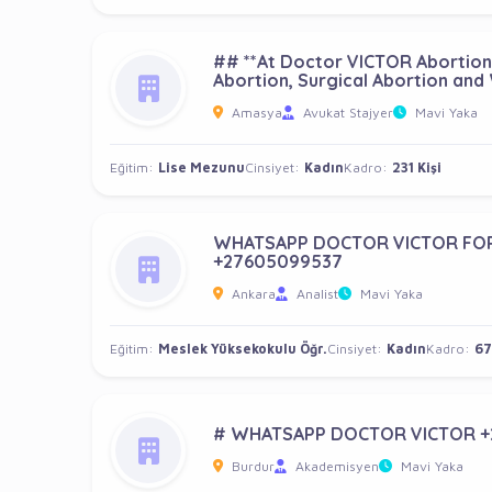
## **At Doctor VICTOR Abortion C
Abortion, Surgical Abortion a
Amasya
Avukat Stajyer
Mavi Yaka
Eğitim:
Lise Mezunu
Cinsiyet:
Kadın
Kadro:
231 Kişi
WHATSAPP DOCTOR VICTOR FOR
+27605099537
Ankara
Analist
Mavi Yaka
Eğitim:
Meslek Yüksekokulu Öğr.
Cinsiyet:
Kadın
Kadro:
67
# WHATSAPP DOCTOR VICTOR +
Burdur
Akademisyen
Mavi Yaka