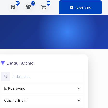
10
10
10
ILAN VER
Detaylı Arama