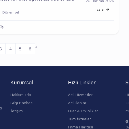
20 Haziran 2026
İncele
Dönemsel
işi
»
3
4
5
6
Kurumsal
Hızlı Linkler
S
Hakkımızda
Acil Hizmetler
H
Bilgi Bankası
Acil ilanlar
Gi
zi
İletişim
Fuar & Etkinlikler
M
Tüm firmalar
Firma Haritası
Ba