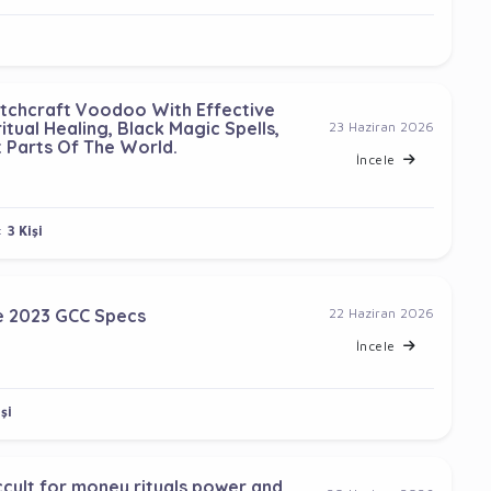
itchcraft Voodoo With Effective
itual Healing, Black Magic Spells,
23 Haziran 2026
t Parts Of The World.
İncele
:
3 Kişi
re 2023 GCC Specs
22 Haziran 2026
İncele
şi
cult for money rituals power and