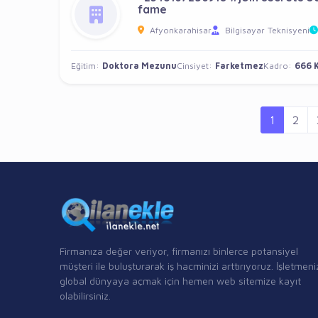
fame
Afyonkarahisar
Bilgisayar Teknisyeni
Eğitim:
Doktora Mezunu
Cinsiyet:
Farketmez
Kadro:
666 K
1
2
Firmanıza değer veriyor, firmanızı binlerce potansiyel
müşteri ile buluşturarak iş hacminizi arttırıyoruz. İşletmeni
global dünyaya açmak için hemen web sitemize kayıt
olabilirsiniz.