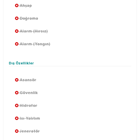
Ahşap
Doğrama
Alarm (Hırsız)
Alarm (Yangın)
Dış Özellikler
Asansör
Güvenlik
Hidrofor
Isı Yalıtım
Jeneratör