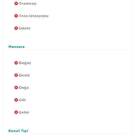
Tramvay
Tren İstasyonu
İskele
Manzara
Boğaz
Deniz
Doğa
Göl
Şehir
Konut Tipi