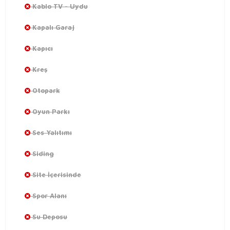
Kablo TV - Uydu
Kapalı Garaj
Kapıcı
Kreş
Otopark
Oyun Parkı
Ses Yalıtımı
Siding
Site İçerisinde
Spor Alanı
Su Deposu