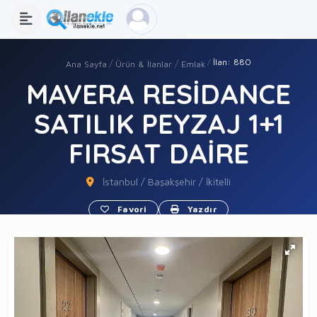
İlan: 880
Ana Sayfa
Ürün & İlanlar
Emlak
MAVERA RESİDANCE
SATILIK PEYZAJ 1+1
FIRSAT DAİRE
İstanbul / Başakşehir / İkitelli
Favori
Yazdır