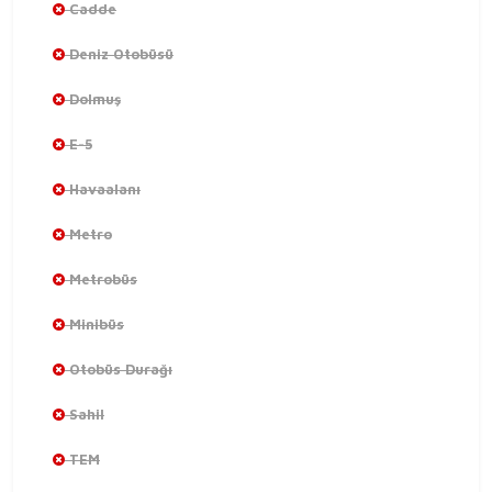
Cadde
Deniz Otobüsü
Dolmuş
E-5
Havaalanı
Metro
Metrobüs
Minibüs
Otobüs Durağı
Sahil
TEM