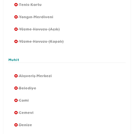
Tenis Kortu
Yangın Merdiveni
Yüzme Havuzu (Açık)
Yüzme Havuzu (Kapalı)
Muhit
Alışveriş Merkezi
Belediye
Cami
Cemevi
Denize