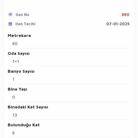
İlan No
880
İlan Tarihi
07-01-2025
Metrekare
60
Oda Sayısı
1+1
Banyo Sayısı
1
Bina Yaşı
0
Binadaki Kat Sayısı
13
Bulunduğu Kat
6