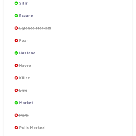
Sıfır
Eczane
Eğlence Merkezi
Fuar
Hastane
Havra
Kilise
Lise
Market
Park
Polis Merkezi