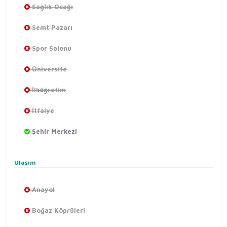
Sağlık Ocağı
Semt Pazarı
Spor Salonu
Üniversite
İlköğretim
İtfaiye
Şehir Merkezi
Ulaşım
Anayol
Boğaz Köprüleri