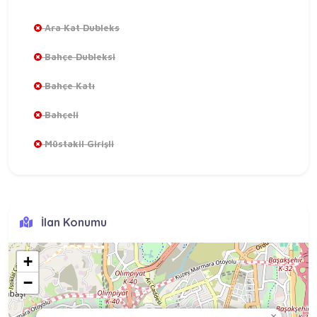
Ara Kat Dubleks
Bahçe Dubleksi
Bahçe Katı
Bahçeli
Müstakil Girişli
İlan Konumu
+
−
×