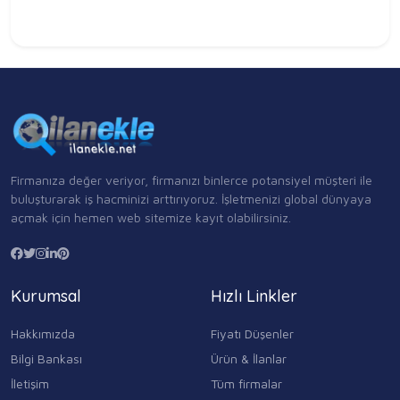
Firmanıza değer veriyor, firmanızı binlerce potansiyel müşteri ile
buluşturarak iş hacminizi arttırıyoruz. İşletmenizi global dünyaya
açmak için hemen web sitemize kayıt olabilirsiniz.
Kurumsal
Hızlı Linkler
Hakkımızda
Fiyatı Düşenler
Bilgi Bankası
Ürün & İlanlar
İletişim
Tüm firmalar