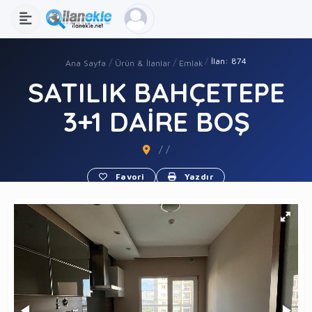
İlan: 874
Ana Sayfa
Ürün & İlanlar
Emlak
SATILIK BAHÇETEPE
3+1 DAİRE BOŞ
/ /
Favori
Yazdır