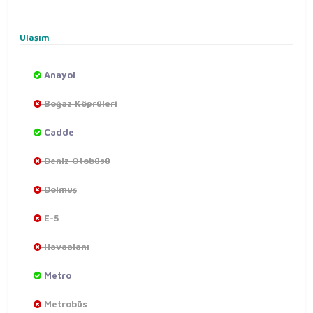
Ulaşım
Anayol
Boğaz Köprüleri
Cadde
Deniz Otobüsü
Dolmuş
E-5
Havaalanı
Metro
Metrobüs