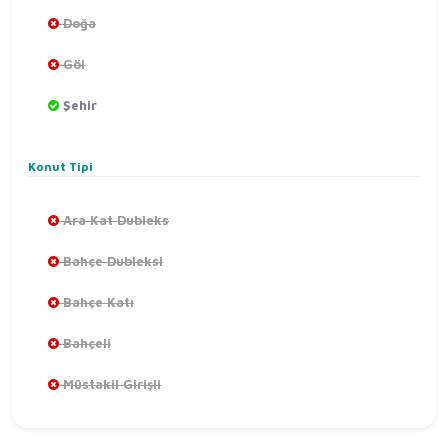
Doğa
Göl
Şehir
Konut Tipi
Ara Kat Dubleks
Bahçe Dubleksi
Bahçe Katı
Bahçeli
Müstakil Girişli