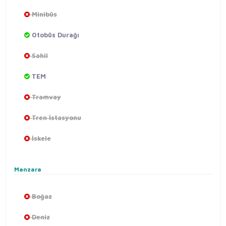
Minibüs
Otobüs Durağı
Sahil
TEM
Tramvay
Tren İstasyonu
İskele
Manzara
Boğaz
Deniz