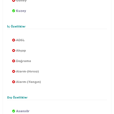
Güney
Kuzey
İç Özellikler
ADSL
Ahşap
Doğrama
Alarm (Hırsız)
Alarm (Yangın)
Dış Özellikler
Asansör