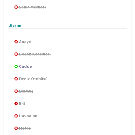
Şehir Merkezi
Ulaşım
Anayol
Boğaz Köprüleri
Cadde
Deniz Otobüsü
Dolmuş
E-5
Havaalanı
Metro