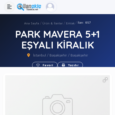
İlan: 857
Ana Sayfa
Ürün & İlanlar
Emlak
PARK MAVERA 5+1
EŞYALI KİRALIK
İstanbul / Başakşehir / Başakşehir
Favori
Yazdır