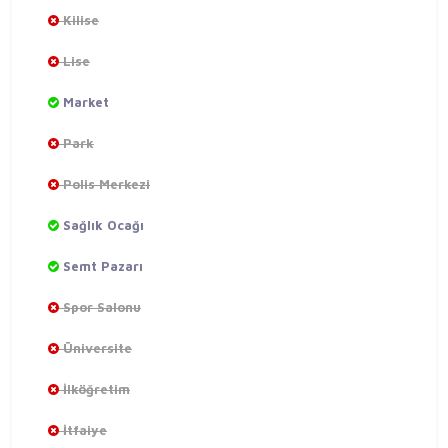
Kilise
Lise
Market
Park
Polis Merkezi
Sağlık Ocağı
Semt Pazarı
Spor Salonu
Üniversite
İlköğretim
İtfaiye