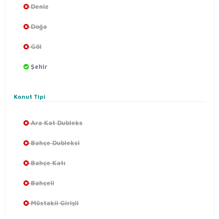
Deniz
Doğa
Göl
Şehir
Konut Tipi
Ara Kat Dubleks
Bahçe Dubleksi
Bahçe Katı
Bahçeli
Müstakil Girişli