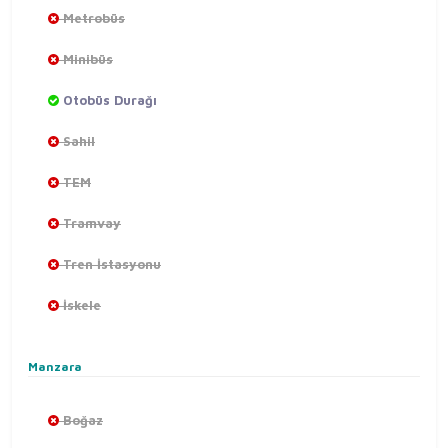
Metrobüs
Minibüs
Otobüs Durağı
Sahil
TEM
Tramvay
Tren İstasyonu
İskele
Manzara
Boğaz