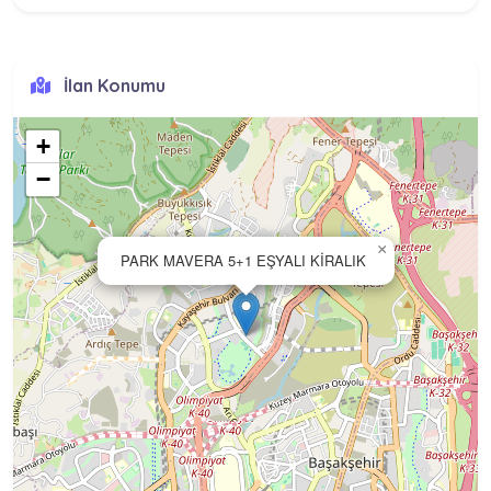
İlan Konumu
+
−
×
PARK MAVERA 5+1 EŞYALI KİRALIK