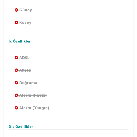
Güney
Kuzey
İç Özellikler
ADSL
Ahşap
Doğrama
Alarm (Hırsız)
Alarm (Yangın)
Dış Özellikler