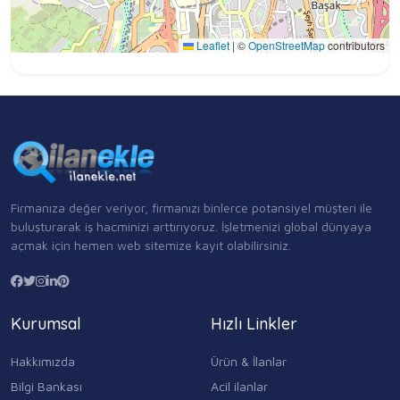
Leaflet
|
©
OpenStreetMap
contributors
Firmanıza değer veriyor, firmanızı binlerce potansiyel müşteri ile
buluşturarak iş hacminizi arttırıyoruz. İşletmenizi global dünyaya
açmak için hemen web sitemize kayıt olabilirsiniz.
Kurumsal
Hızlı Linkler
Hakkımızda
Ürün & İlanlar
Bilgi Bankası
Acil ilanlar