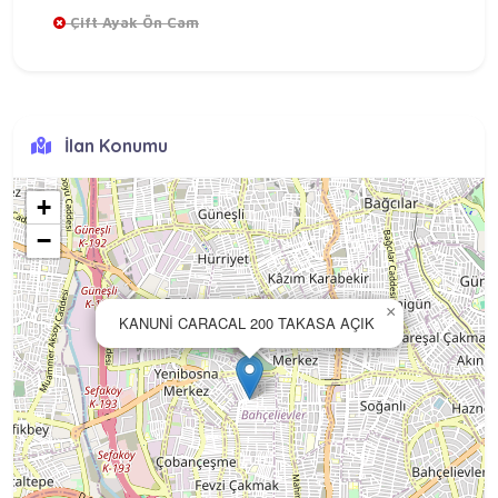
Çift Ayak Ön Cam
İlan Konumu
+
−
×
KANUNİ CARACAL 200 TAKASA AÇIK