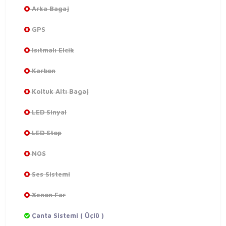
Arka Bagaj
GPS
Isıtmalı Elcik
Karbon
Koltuk Altı Bagaj
LED Sinyal
LED Stop
NOS
Ses Sistemi
Xenon Far
Çanta Sistemi ( Üçlü )