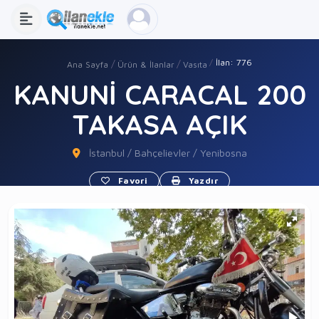
İlan: 776
Ana Sayfa
Ürün & İlanlar
Vasıta
KANUNİ CARACAL 200
TAKASA AÇIK
İstanbul / Bahçelievler / Yenibosna
Favori
Yazdır