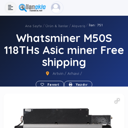
İlan: 751
Ana Sayfa
Ürün & İlanlar
Alışveriş
Whatsminer M50S
118THs Asic miner Free
shipping
Artvin / Arhavi /
Favori
Yazdır