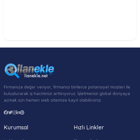
Firmanıza değer veriyor, firmanızı binlerce potansiyel müşteri ile
buluşturarak iş hacminizi arttırıyoruz. İşletmenizi global dünyaya
açmak için hemen web sitemize kayıt olabilirsiniz.
Kurumsal
Hızlı Linkler