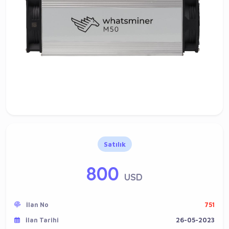
Satılık
800
USD
İlan No
751
İlan Tarihi
26-05-2023