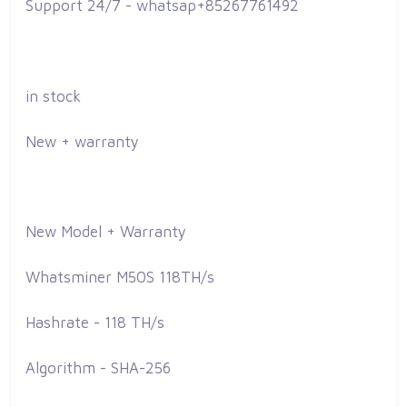
Support 24/7 - whatsap+85267761492
in stock
New + warranty
New Model + Warranty
Whatsminer M50S 118TH/s
Hashrate - 118 TH/s
Algorithm - SHA-256