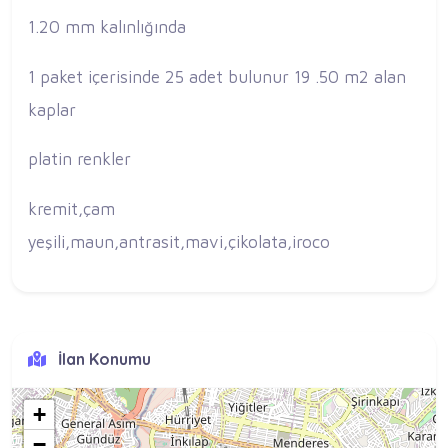
1.20 mm kalınlığında
1 paket içerisinde 25 adet bulunur 19 .50 m2 alan
kaplar
platin renkler
kremit,çam
yeşili,maun,antrasit,mavi,çikolata,iroco
İlan Konumu
+
−