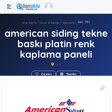
İlan: 741
Ana Sayfa
Ürün & İlanlar
Alışveriş
american siding tekne
baskı platin renk
kaplama paneli
/ /
Favori
Yazdır