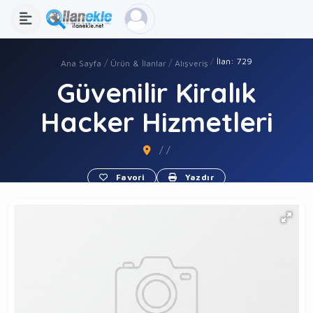
İlan: 729
Ana Sayfa
Ürün & İlanlar
Alışveriş
Güvenilir Kiralık
Hacker Hizmetleri
/ /
Favori
Yazdır