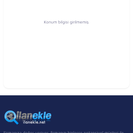
Konum bilgisi girilmemiş.
Firmanıza değer veriyor, firmanızı binlerce potansiyel müşteri ile