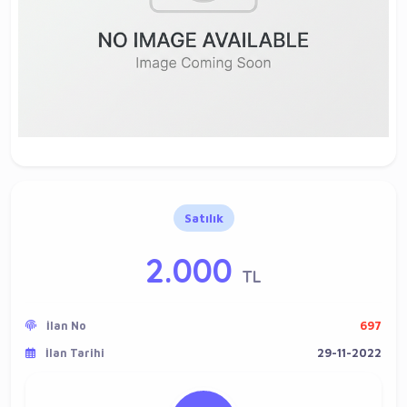
Satılık
2.000
TL
İlan No
697
İlan Tarihi
29-11-2022