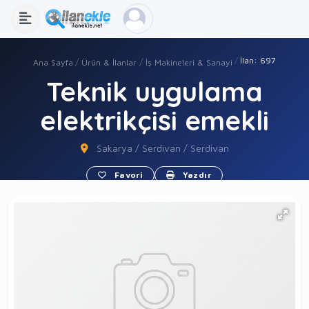
İlan: 697
Ana Sayfa
Ürün & İlanlar
İş Makineleri & Sanayi
Teknik uygulama
elektrikçisi emekli
Sakarya / Serdivan / Serdivan
Favori
Yazdır