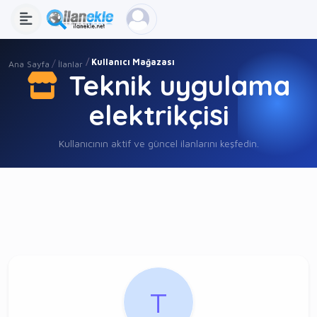
Kullanıcı Mağazası
Ana Sayfa
İlanlar
Teknik uygulama
elektrikçisi
Kullanıcının aktif ve güncel ilanlarını keşfedin.
T