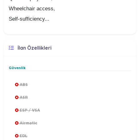
Wheelchair access,
Self-sufficiency...
İlan Özellikleri
Güvenlik
ABS
ASR
ESP / VSA
Airmatic
EDL