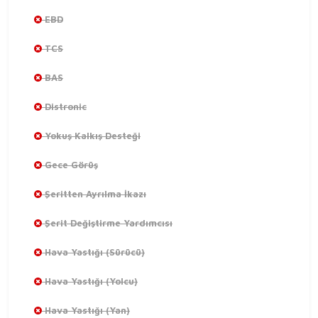
EBD
TCS
BAS
Distronic
Yokuş Kalkış Desteği
Gece Görüş
Şeritten Ayrılma İkazı
Şerit Değiştirme Yardımcısı
Hava Yastığı (Sürücü)
Hava Yastığı (Yolcu)
Hava Yastığı (Yan)