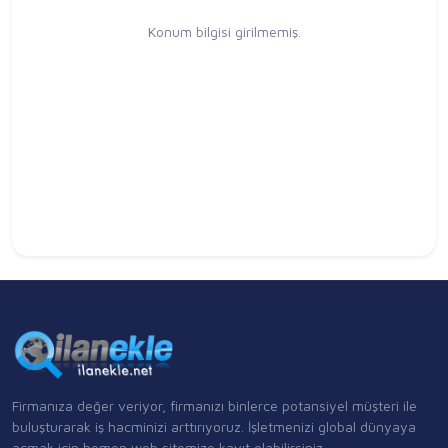
Konum bilgisi girilmemiş.
Firmanıza değer veriyor, firmanızı binlerce potansiyel müşteri ile
buluşturarak iş hacminizi arttırıyoruz. İşletmenizi global dünyaya
açmak için hemen web sitemize kayıt olabilirsiniz.