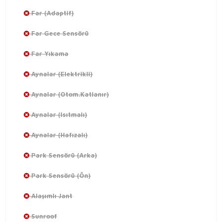
Far (Adaptif)
Far Gece Sensörü
Far Yıkama
Aynalar (Elektrikli)
Aynalar (Otom.Katlanır)
Aynalar (Isıtmalı)
Aynalar (Hafızalı)
Park Sensörü (Arka)
Park Sensörü (Ön)
Alaşımlı Jant
Sunroof