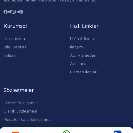
Kurumsal
Hızlı Linkler
Hakkımızda
Ürün & İlanlar
Bilgi Bankası
iletişim
İletişim
Acil Hizmetler
Acil ilanlar
Eleman ilanları
Sözleşmeler
Hizmet Sözleşmesi
Gizlilik Sözleşmesi
Mesafeli Satış Sözleşmesi
Kocasinan Merkez, Mahmutbey Cd. No:353 D:1, 34400 Bahçelievler/