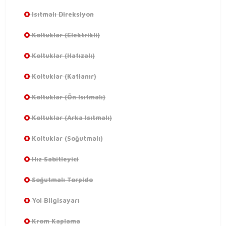
Isıtmalı Direksiyon
Koltuklar (Elektrikli)
Koltuklar (Hafızalı)
Koltuklar (Katlanır)
Koltuklar (Ön Isıtmalı)
Koltuklar (Arka Isıtmalı)
Koltuklar (Soğutmalı)
Hız Sabitleyici
Soğutmalı Torpido
Yol Bilgisayarı
Krom Kaplama