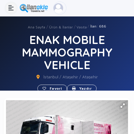
İlan: 686
Ana Sayfa
Ürün & İlanlar
Vasıta
ENAK MOBILE
MAMMOGRAPHY
VEHICLE
İstanbul / Ataşehir / Ataşehir
Favori
Yazdır