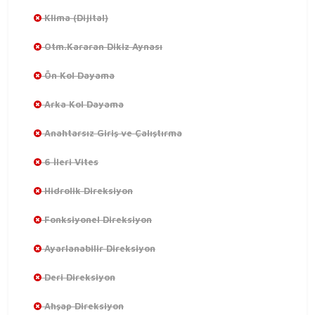
Klima (Dijital)
Otm.Kararan Dikiz Aynası
Ön Kol Dayama
Arka Kol Dayama
Anahtarsız Giriş ve Çalıştırma
6 İleri Vites
Hidrolik Direksiyon
Fonksiyonel Direksiyon
Ayarlanabilir Direksiyon
Deri Direksiyon
Ahşap Direksiyon