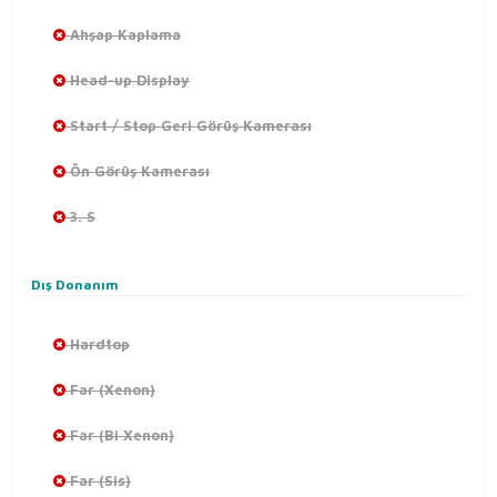
Ahşap Kaplama
Head-up Display
Start / Stop Geri Görüş Kamerası
Ön Görüş Kamerası
3. S
Dış Donanım
Hardtop
Far (Xenon)
Far (Bi Xenon)
Far (Sis)