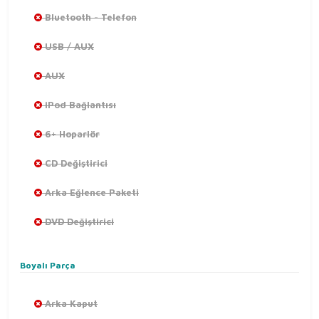
Bluetooth - Telefon
USB / AUX
AUX
iPod Bağlantısı
6+ Hoparlör
CD Değiştirici
Arka Eğlence Paketi
DVD Değiştirici
Boyalı Parça
Arka Kaput