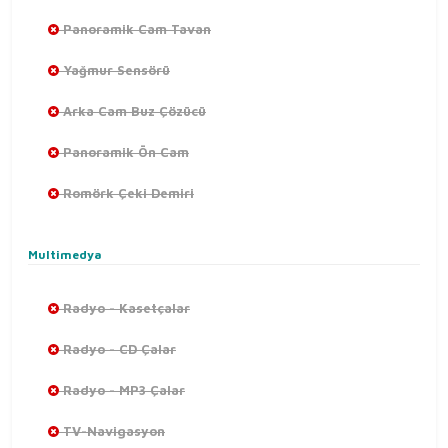
Panoramik Cam Tavan
Yağmur Sensörü
Arka Cam Buz Çözücü
Panoramik Ön Cam
Romörk Çeki Demiri
Multimedya
Radyo - Kasetçalar
Radyo - CD Çalar
Radyo - MP3 Çalar
TV-Navigasyon