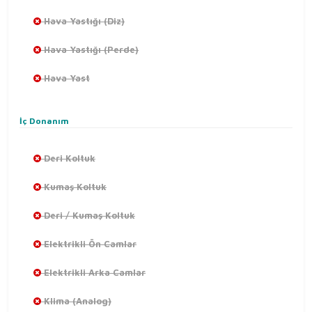
Hava Yastığı (Diz)
Hava Yastığı (Perde)
Hava Yast
İç Donanım
Deri Koltuk
Kumaş Koltuk
Deri / Kumaş Koltuk
Elektrikli Ön Camlar
Elektrikli Arka Camlar
Klima (Analog)