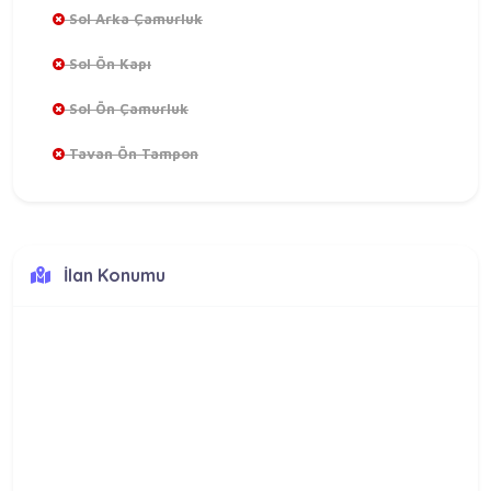
Sol Arka Çamurluk
Sol Ön Kapı
Sol Ön Çamurluk
Tavan Ön Tampon
İlan Konumu