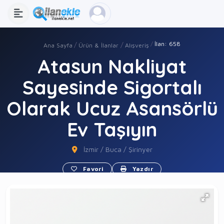
İlan: 658
Ana Sayfa
Ürün & İlanlar
Alışveriş
Atasun Nakliyat
Sayesinde Sigortalı
Olarak Ucuz Asansörlü
Ev Taşıyın
İzmir / Buca / Şirinyer
Favori
Yazdır