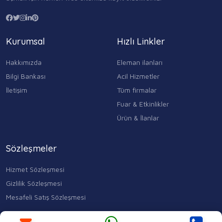
Kurumsal
Hızlı Linkler
Hakkımızda
Eleman ilanları
Bilgi Bankası
Acil Hizmetler
İletişim
Tüm firmalar
Fuar & Etkinlikler
Ürün & İlanlar
Sözleşmeler
Hizmet Sözleşmesi
Gizlilik Sözleşmesi
Mesafeli Satış Sözleşmesi
Kocasinan Merkez, Mahmutbey Cd. No:353 D:1, 34400 Bahçelievler/