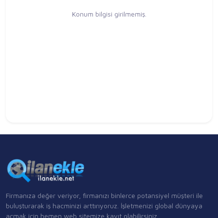
Konum bilgisi girilmemiş.
Firmanıza değer veriyor, firmanızı binlerce potansiyel müşteri ile
buluşturarak iş hacminizi arttırıyoruz. İşletmenizi global dünyaya
açmak için hemen web sitemize kayıt olabilirsiniz.