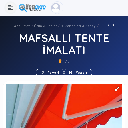
İlan: 613
Ana Sayfa
Ürün & İlanlar
İş Makineleri & Sanayi
MAFSALLI TENTE
İMALATI
/ /
Favori
Yazdır