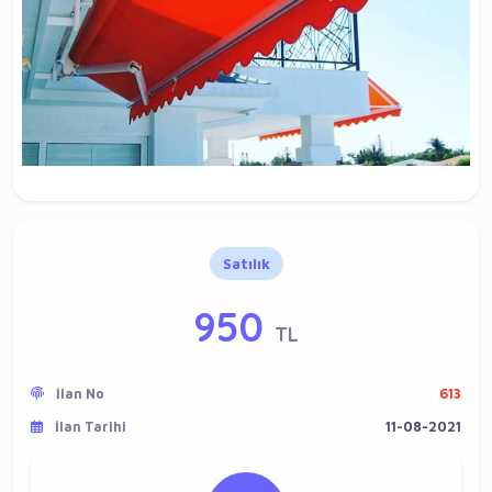
Satılık
950
TL
İlan No
613
İlan Tarihi
11-08-2021