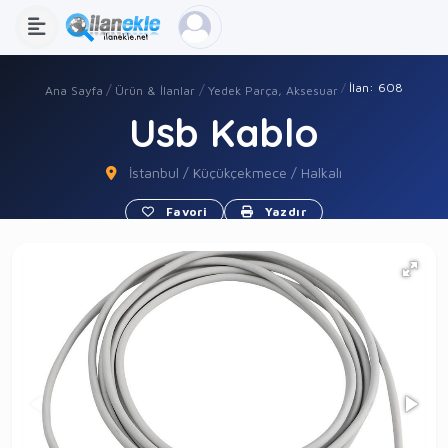
İlan: 608
Ana Sayfa
Ürün & İlanlar
Yedek Parça, Aksesuar
Usb Kablo
İstanbul / Küçükçekmece / Halkalı
Favori
Yazdır