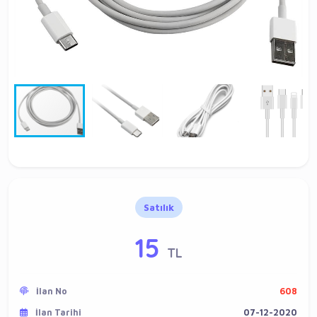
Satılık
15
TL
İlan No
608
İlan Tarihi
07-12-2020