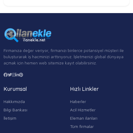
Firmanıza değer veriyor, firmanızı binlerce potansiyel müşteri ile
buluşturarak iş hacminizi arttırıyoruz. İşletmenizi global dünyaya
açmak için hemen web sitemize kayıt olabilirsiniz.
Kurumsal
Hızlı Linkler
Hakkımızda
Haberler
Bilgi Bankası
Acil Hizmetler
İletişim
Eleman ilanları
Tüm firmalar