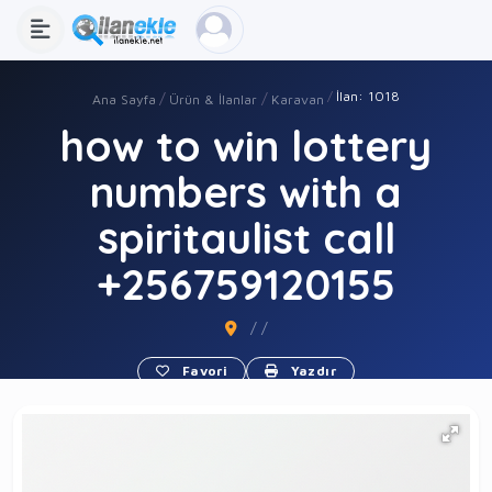
İlan: 1018
Ana Sayfa
Ürün & İlanlar
Karavan
how to win lottery
numbers with a
spiritaulist call
+256759120155
/ /
Favori
Yazdır