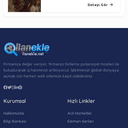
Detayı Gör
Firmanıza değer veriyor, firmanızı binlerce potansiyel müşteri ile
buluşturarak iş hacminizi arttırıyoruz. İşletmenizi global dünyaya
açmak için hemen web sitemize kayıt olabilirsiniz.
Kurumsal
Hızlı Linkler
Hakkımızda
Acil Hizmetler
Bilgi Bankası
Eleman ilanları