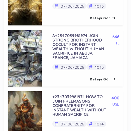
07-06-2026
1016
Detayı Gör
∆+2347039981974 JOIN
666
STRONG BROTHERHOOD
TL
OCCULT FOR INSTANT
WEALTH WITHOUT HUMAN
SACRIFICE IN ABUJA,
FRANCE, JAMIACA
07-06-2026
1015
Detayı Gör
+2347039981974 HOW TO
400
JOIN FREEMASONS
USD
CONFRATERNITY FOR
INSTANT WEALTH WITHOUT
HUMAN SACRIFICE
07-06-2026
1014