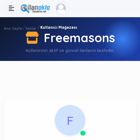
Kullanıcı Mağazası
Ana Sayfa
İlanlar
Freemasons
Kullanıcının aktif ve güncel ilanlarını keşfedin.
F