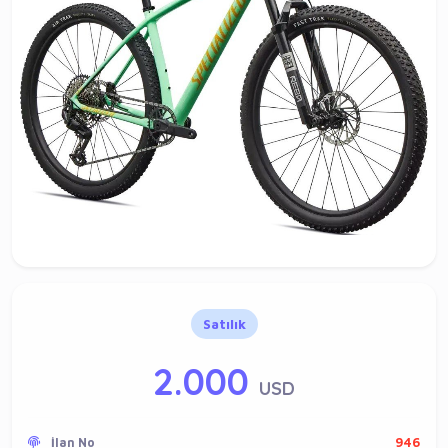
Satılık
2.000
USD
İlan No
946