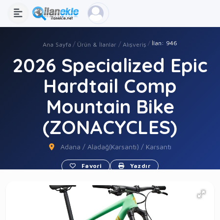
İlan: 946
Ana Sayfa
Ürün & İlanlar
Alışveriş
2026 Specialized Epic
Hardtail Comp
Mountain Bike
(ZONACYCLES)
Adana / Aladağ(Karsantı) / Karsantı
Favori
Yazdır