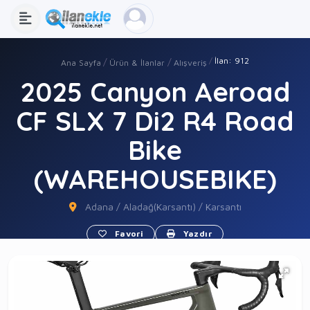
İlan: 912
Ana Sayfa
Ürün & İlanlar
Alışveriş
2025 Canyon Aeroad
CF SLX 7 Di2 R4 Road
Bike
(WAREHOUSEBIKE)
Adana / Aladağ(Karsantı) / Karsantı
Favori
Yazdır