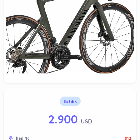
Satılık
2.900
USD
İlan No
912