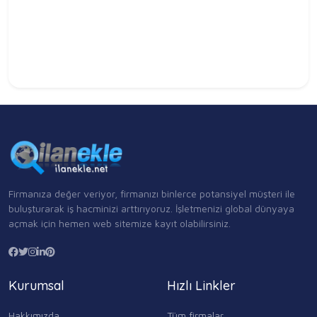
Firmanıza değer veriyor, firmanızı binlerce potansiyel müşteri ile
buluşturarak iş hacminizi arttırıyoruz. İşletmenizi global dünyaya
açmak için hemen web sitemize kayıt olabilirsiniz.
Kurumsal
Hızlı Linkler
Hakkımızda
Tüm firmalar