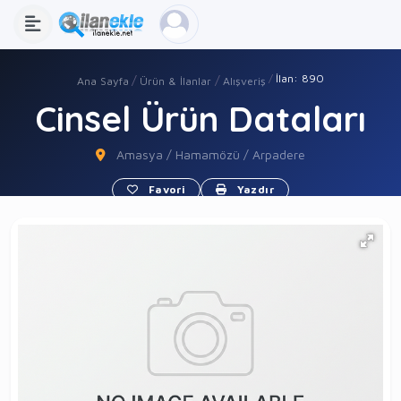
İlan: 890
Ana Sayfa
Ürün & İlanlar
Alışveriş
Cinsel Ürün Dataları
Amasya / Hamamözü / Arpadere
Favori
Yazdır