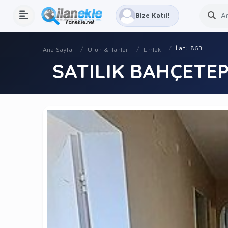
Bize Katıl!
İlan: 863
Ana Sayfa
Ürün & İlanlar
Emlak
SATILIK BAHÇETE