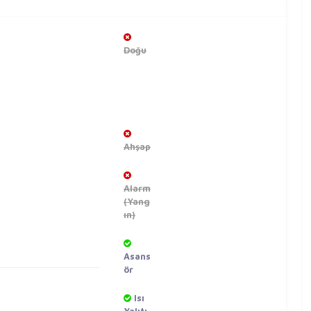
Doğu
Ahşap
Alarm
(Yang
ın)
Asans
ör
Isı