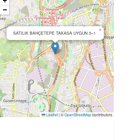
+
−
×
SATILIK BAHÇETEPE TAKASA UYGUN 3+1
Leaflet
|
©
OpenStreetMap
contributors