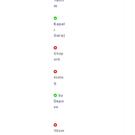
Yalıtı
m
Kapal
ı
Garaj
Otop
ark
Sidin
g
Su
Depo
su
Yüzm