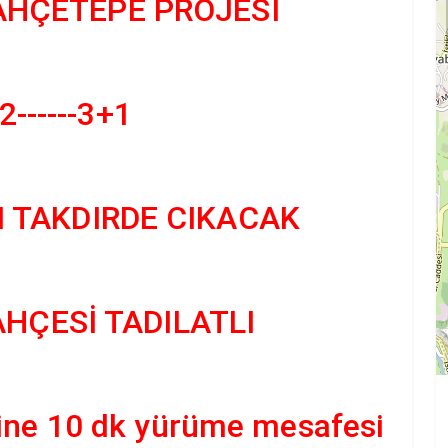
AHÇETEPE PROJESİ
------3+1
I TAKDIRDE CIKACAK
HÇESİ TADILATLI
sine 10 dk yürüme mesafesi