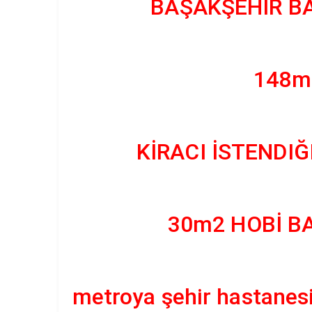
BAŞAKŞEHİR B
148m2
KİRACI İSTENDIĞ
30m2 HOBİ BA
metroya şehir hastane