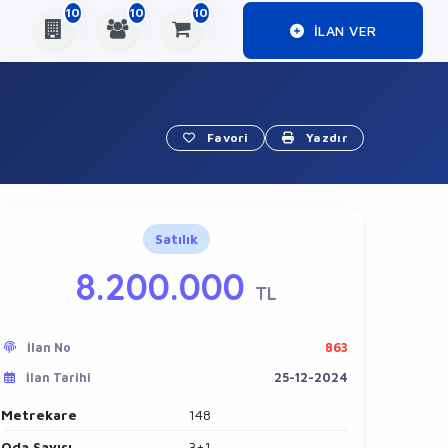
10
10
10
ILAN VER
Favori
Yazdır
Satılık
8.200.000
TL
İlan No
863
İlan Tarihi
25-12-2024
Metrekare
148
Oda Sayısı
3+1