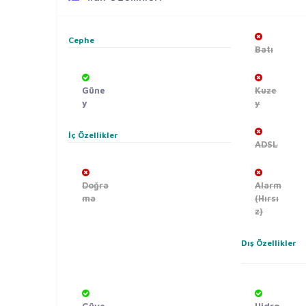
Cephe
Batı
Güne
Kuze
y
y
İç Özellikler
ADSL
Doğra
Alarm
ma
(Hırsı
z)
Dış Özellikler