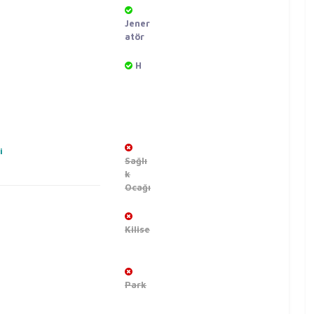
Jener
atör
H
i
Sağlı
k
Ocağı
Kilise
Park