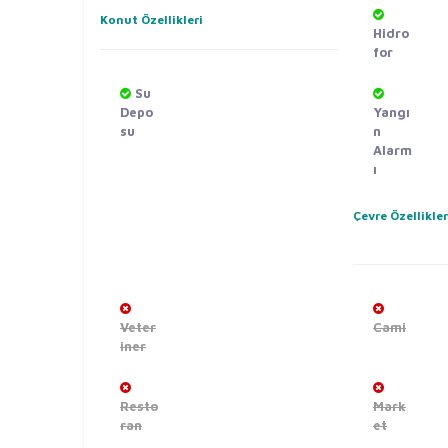
Konut Özellikleri
Hidro
for
Su
Depo
Yangı
su
n
Alarm
ı
Çevre Özellikler
Veter
Cami
iner
Resto
Mark
ran
et