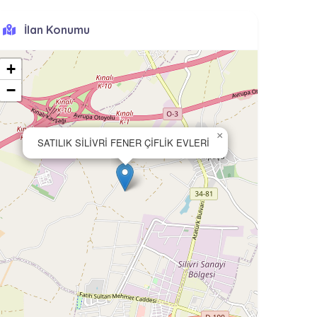
İlan Konumu
+
−
×
SATILIK SİLİVRİ FENER ÇİFLİK EVLERİ