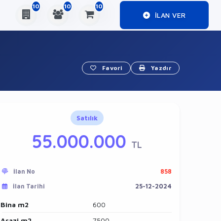
10
10
10
ILAN VER
Favori
Yazdır
Satılık
55.000.000
TL
İlan No
858
İlan Tarihi
25-12-2024
Bina m2
600
Arazi m2
7500