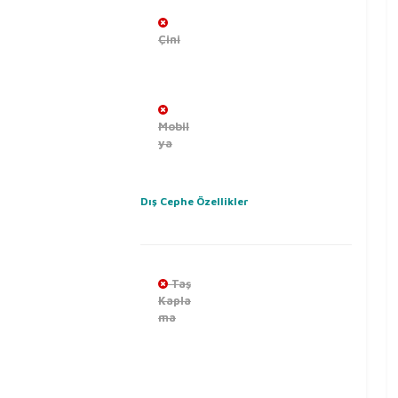
Çini
Mobil
ya
Dış Cephe Özellikler
Taş
Kapla
ma