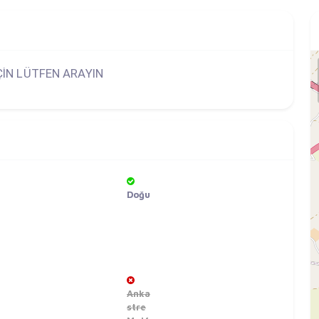
İÇİN LÜTFEN ARAYIN
Doğu
Anka
stre