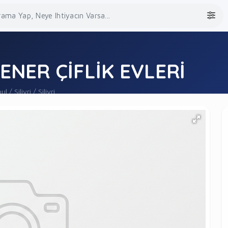
FENER ÇİFLİK EVLERİ
l / Silivri / Silivri