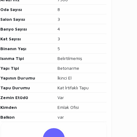
Oda Sayısı
8
Salon Sayısı
3
Banyo Sayısı
4
Kat Sayısı
3
Binanın Yaşı
5
Isınma Tipi
Belirtilmemiş
Yapı Tipi
Betonarme
Yapının Durumu
İkinci El
Tapu Durumu
Kat İrtifaklı Tapu
Zemin Etüdü
Var
Kimden
Emlak Ofisi
Balkon
var