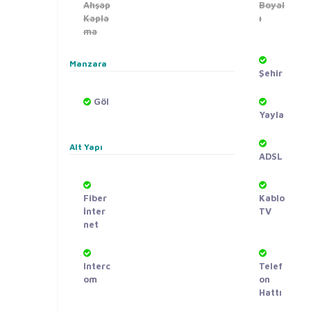
Ahşap
Boyal
Kapla
ı
ma
Manzara
Şehir
Göl
Yayla
Alt Yapı
ADSL
Fiber
Kablo
İnter
TV
net
Interc
Telef
om
on
Hattı