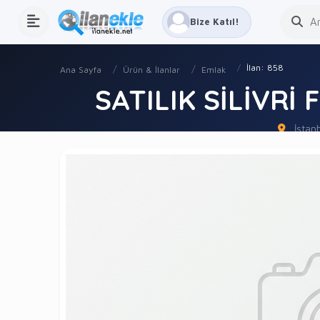
Bize Katıl!
İlan: 858
Ana Sayfa
Ürün & İlanlar
Emlak
SATILIK SİLİVRİ 
İstanbu