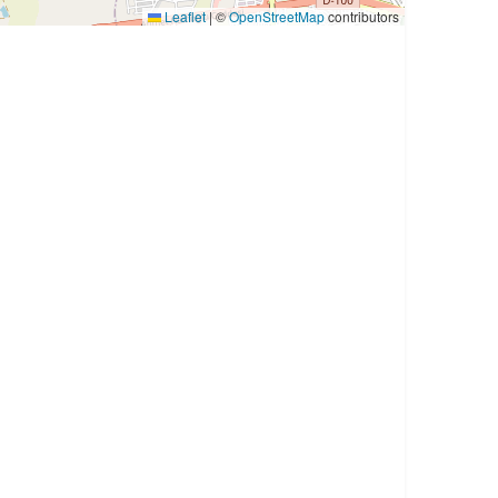
Leaflet
|
©
OpenStreetMap
contributors