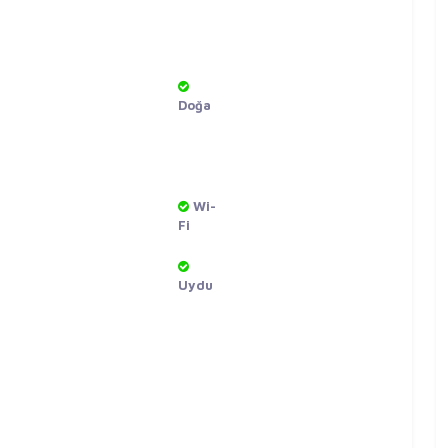
Doğa
Wi-
Fi
Uydu