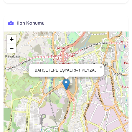
İlan Konumu
+
−
×
BAHÇETEPE EŞYALI 3+1 PEYZAJ