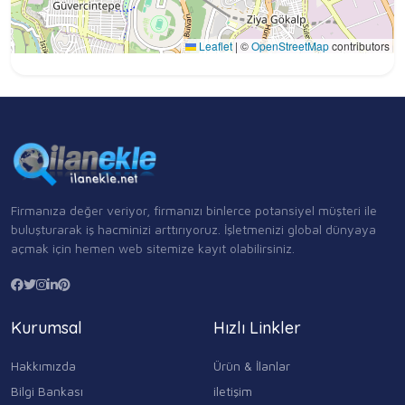
Leaflet
|
©
OpenStreetMap
contributors
Firmanıza değer veriyor, firmanızı binlerce potansiyel müşteri ile
buluşturarak iş hacminizi arttırıyoruz. İşletmenizi global dünyaya
açmak için hemen web sitemize kayıt olabilirsiniz.
Kurumsal
Hızlı Linkler
Hakkımızda
Ürün & İlanlar
Bilgi Bankası
iletişim