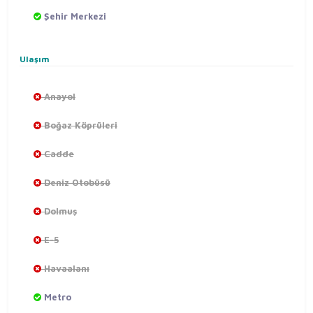
Şehir Merkezi
Ulaşım
Anayol
Boğaz Köprüleri
Cadde
Deniz Otobüsü
Dolmuş
E-5
Havaalanı
Metro