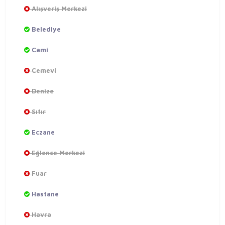
Alışveriş Merkezi
Belediye
Cami
Cemevi
Denize
Sıfır
Eczane
Eğlence Merkezi
Fuar
Hastane
Havra