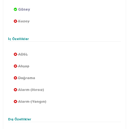
Güney
Kuzey
İç Özellikler
ADSL
Ahşap
Doğrama
Alarm (Hırsız)
Alarm (Yangın)
Dış Özellikler