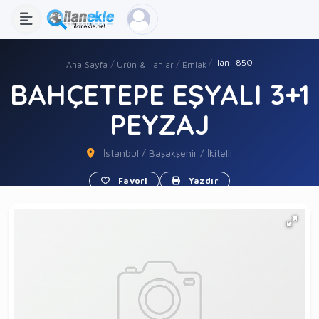
İlan: 850
Ana Sayfa
Ürün & İlanlar
Emlak
BAHÇETEPE EŞYALI 3+1
PEYZAJ
İstanbul / Başakşehir / İkitelli
Favori
Yazdır