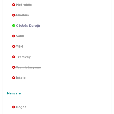
Metrobüs
Minibüs
Otobüs Durağı
Sahil
TEM
Tramvay
Tren İstasyonu
İskele
Manzara
Boğaz