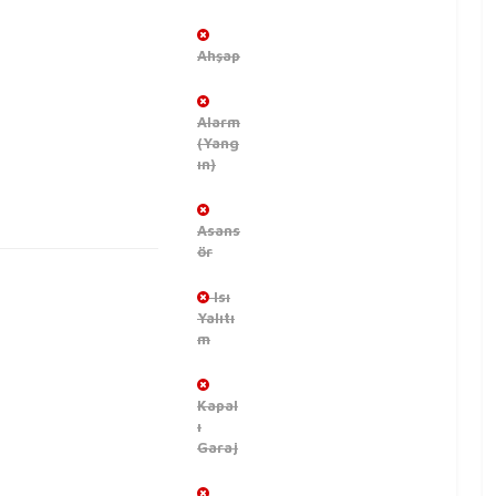
Ahşap
Alarm
(Yang
ın)
Asans
ör
Isı
Yalıtı
m
Kapal
ı
Garaj