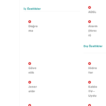
İç Özellikler
ADSL
Doğra
Alarm
ma
(Hırsı
z)
Dış Özellikler
Güve
Hidro
nlik
for
Jener
Kablo
atör
TV -
Uydu