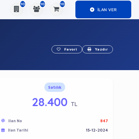
10
10
10
ILAN VER
Favori
Yazdır
Satılık
28.400
TL
İlan No
847
İlan Tarihi
15-12-2024