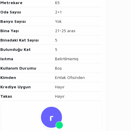
Metrekare
65
Oda Sayısı
2+1
Banyo Sayısı
Yok
Bina Yaşı
21-25 aras
Binadaki Kat Sayısı
5
Bulunduğu Kat
5
Isıtma
Belirtilmemiş
Kullanım Durumu
Boş
Kimden
Emlak Ofisinden
Krediye Uygun
Hayır
Takas
Hayır
r