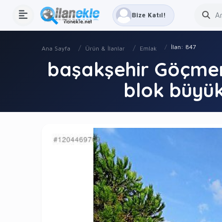
Bize Katıl!
İlan: 847
Ana Sayfa
Ürün & İlanlar
Emlak
başakşehir Göçmen 
blok büyük