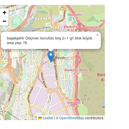
+
−
×
başakşehir Göçmen konutları boş 2+1 gri blok büyük
arsa payı 78
Leaflet
|
©
OpenStreetMap
contributors