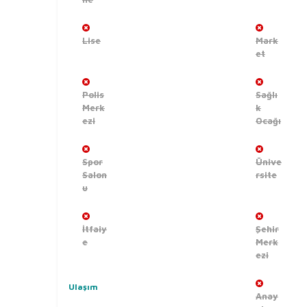
Lise
Mark
et
Polis
Sağlı
Merk
k
ezi
Ocağı
Spor
Ünive
Salon
rsite
u
İtfaiy
Şehir
e
Merk
ezi
Ulaşım
Anay