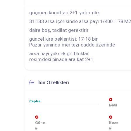
göçmen konutları 2+1 yatırımlık
31.183 arsa içerisinde arsa payı 1/400 = 78 M
daire boş, tadilat gerektirir
güncel kira beklentisi: 17-18 bin
Pazar yanında merkezi cadde üzerinde
arsa payı yüksek gri bloklar
resimdeki binada ara kat 2+1
İlan Özellikleri
Cephe
Batı
Güne
Kuze
y
y