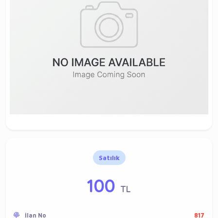
Satılık
100
TL
İlan No
817