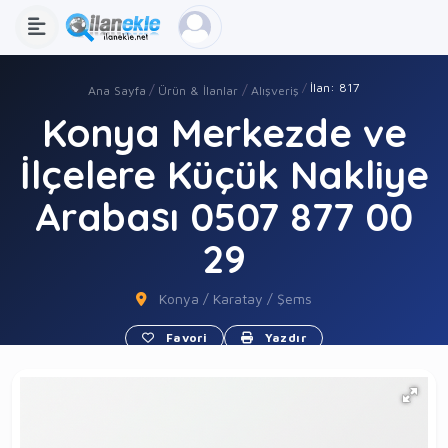
İlan: 817
Ana Sayfa
Ürün & İlanlar
Alışveriş
Konya Merkezde ve
İlçelere Küçük Nakliye
Arabası 0507 877 00
29
Konya / Karatay / Şems
Favori
Yazdır