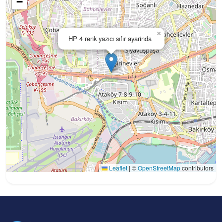
−
×
HP 4 renk yazıcı sıfır ayarinda
Leaflet
|
©
OpenStreetMap
contributors