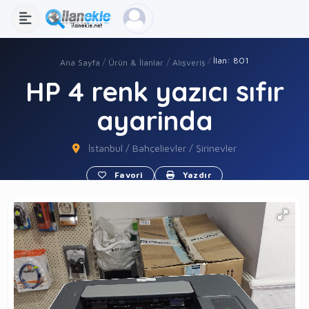
İlan: 801
Ana Sayfa
Ürün & İlanlar
Alışveriş
HP 4 renk yazıcı sıfır
ayarinda
İstanbul / Bahçelievler / Şirinevler
Favori
Yazdır