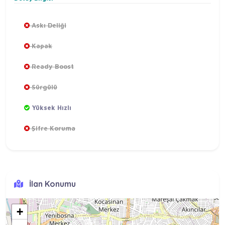
Askı Deliği
Kapak
Ready Boost
Sürgülü
Yüksek Hızlı
Şifre Koruma
İlan Konumu
+