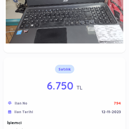
Satılık
6.750
TL
İlan No
794
İlan Tarihi
12-11-2023
İşlemci