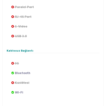
Paralel Port
RJ-45 Port
S-Video
USB 3.0
Kablosuz Bağlantı
3G
Bluetooth
Kızılötesi
Wi-Fi