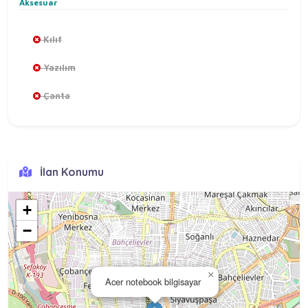
Aksesuar
Kılıf
Yazılım
Çanta
İlan Konumu
+
−
×
Acer notebook bilgisayar