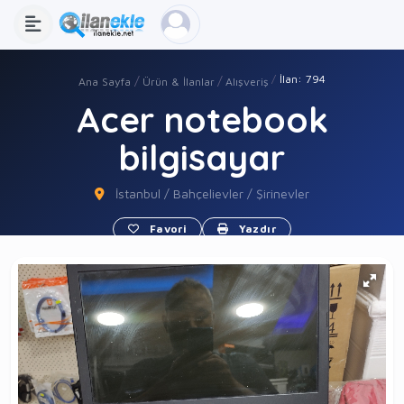
İlan: 794
Ana Sayfa
Ürün & İlanlar
Alışveriş
Acer notebook
bilgisayar
İstanbul / Bahçelievler / Şirinevler
Favori
Yazdır