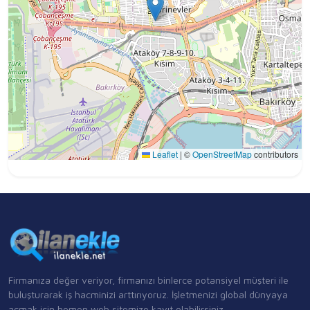
Leaflet
|
©
OpenStreetMap
contributors
Firmanıza değer veriyor, firmanızı binlerce potansiyel müşteri ile
buluşturarak iş hacminizi arttırıyoruz. İşletmenizi global dünyaya
açmak için hemen web sitemize kayıt olabilirsiniz.