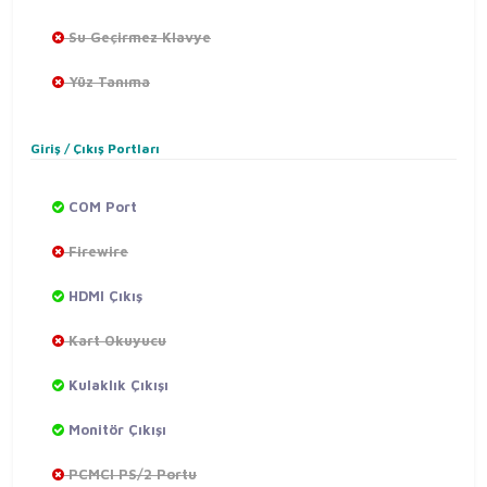
Su Geçirmez Klavye
Yüz Tanıma
Giriş / Çıkış Portları
COM Port
Firewire
HDMI Çıkış
Kart Okuyucu
Kulaklık Çıkışı
Monitör Çıkışı
PCMCI PS/2 Portu