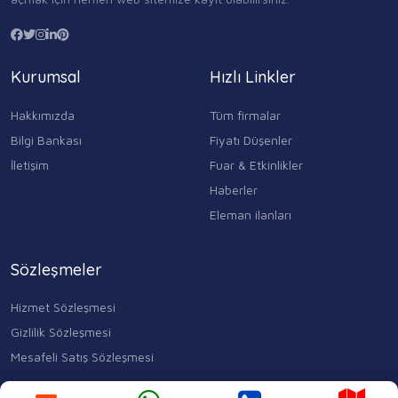
Kurumsal
Hızlı Linkler
Hakkımızda
Tüm firmalar
Bilgi Bankası
Fiyatı Düşenler
İletişim
Fuar & Etkinlikler
Haberler
Eleman ilanları
Sözleşmeler
Hizmet Sözleşmesi
Gizlilik Sözleşmesi
Mesafeli Satış Sözleşmesi
Kocasinan Merkez, Mahmutbey Cd. No:353 D:1, 34400 Bahçelievler/