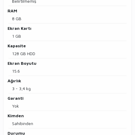
Belirtilmemiş
RAM
8 GB
Ekran Kartı
1 GB
Kapasite
128 GB HDD
Ekran Boyutu
15.6
Ağırlık
3 - 3,4 kg
Garanti
Yok
Kimden
Sahibinden
Durumu