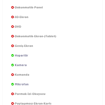
Dokunmatik Panel
3D Ekran
DVD
Dokunmatik Ekran (Tablet)
Geniş Ekran
Hoparlör
Kamera
Kumanda
Mikrofon
Parmak İzi Okuyucu
Paylaşımsız Ekran Kartı