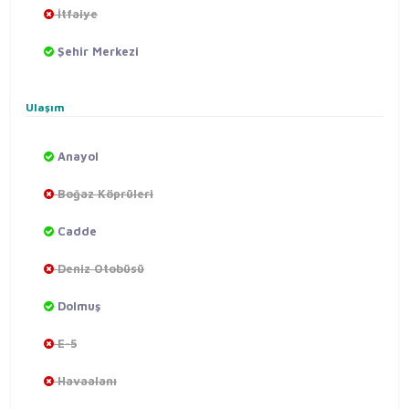
İtfaiye
Şehir Merkezi
Ulaşım
Anayol
Boğaz Köprüleri
Cadde
Deniz Otobüsü
Dolmuş
E-5
Havaalanı