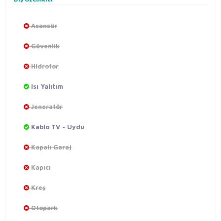
Asansör
Güvenlik
Hidrofor
Isı Yalıtım
Jeneratör
Kablo TV - Uydu
Kapalı Garaj
Kapıcı
Kreş
Otopark