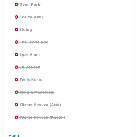
Oyun Parkı
Ses Yalıtımı
Siding
Site İçerisinde
Spor Alanı
Su Deposu
Tenis Kortu
Yangın Merdiveni
Yüzme Havuzu (Açık)
Yüzme Havuzu (Kapalı)
Muhit