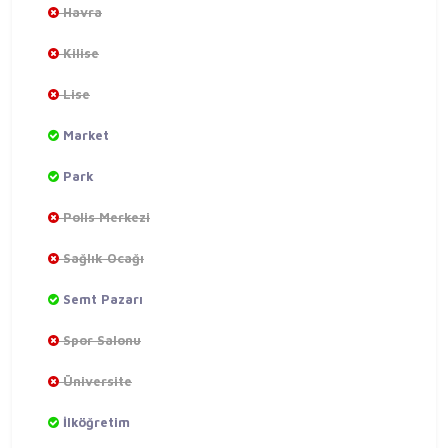
Havra
Kilise
Lise
Market
Park
Polis Merkezi
Sağlık Ocağı
Semt Pazarı
Spor Salonu
Üniversite
İlköğretim