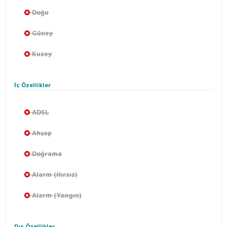
Doğu
Güney
Kuzey
İç Özellikler
ADSL
Ahşap
Doğrama
Alarm (Hırsız)
Alarm (Yangın)
Dış Özellikler