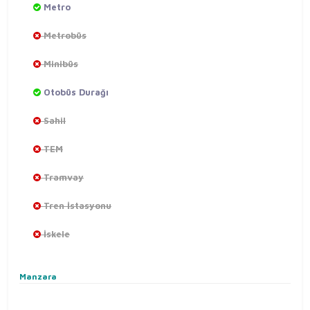
Metro
Metrobüs
Minibüs
Otobüs Durağı
Sahil
TEM
Tramvay
Tren İstasyonu
İskele
Manzara