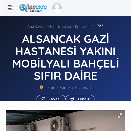
İlan: 783
Ana Sayfa
Ürün & İlanlar
Emlak
ALSANCAK GAZİ
HASTANESİ YAKINI
MOBİLYALI BAHÇELİ
SIFIR DAİRE
İzmir / Konak / Alsancak
Favori
Yazdır