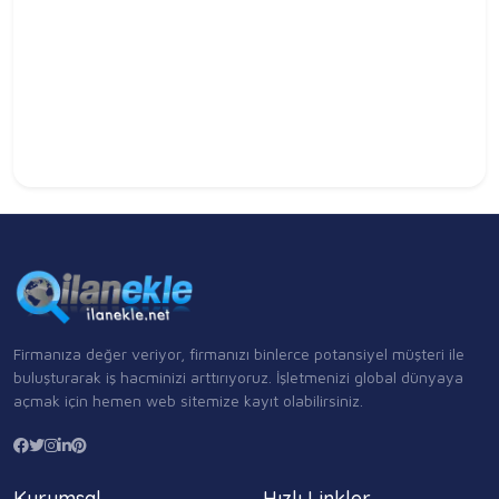
Firmanıza değer veriyor, firmanızı binlerce potansiyel müşteri ile
buluşturarak iş hacminizi arttırıyoruz. İşletmenizi global dünyaya
açmak için hemen web sitemize kayıt olabilirsiniz.
Kurumsal
Hızlı Linkler