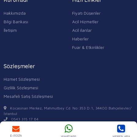
Hakkımızda
Fiyatı Düşenler
Bilgi Bankası
Acil Hizmetler
İletişim
Acil ilanlar
Haberler
Fuar & Etkinlikler
Sözleşmeler
Hizmet Sözleşmesi
Gizlilik Sözleşmesi
Mesafeli Satış Sözleşmesi
Kocasinan Merkez, Mahmutbey Cd. No:353 D:1, 34400 Bahçelievler/
İstanbul
0543 315 17 84
E-POSTA
WHATSAPP
HEMEN ARA