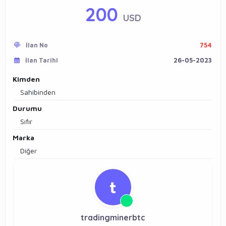
200
USD
İlan No
754
İlan Tarihi
26-05-2023
Kimden
Sahibinden
Durumu
Sıfır
Marka
Diğer
t
tradingminerbtc