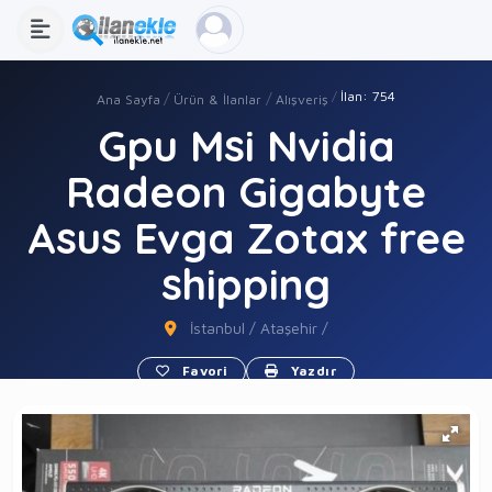
İlan: 754
Ana Sayfa
Ürün & İlanlar
Alışveriş
Gpu Msi Nvidia
Radeon Gigabyte
Asus Evga Zotax free
shipping
İstanbul / Ataşehir /
Favori
Yazdır