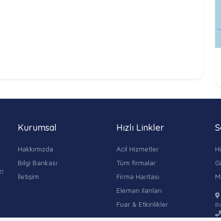
Kurumsal
Hızlı Linkler
S
Hakkımızda
Acil Hizmetler
H
Bilgi Bankası
Tüm firmalar
Gi
zi
İletişim
Firma Haritası
M
Eleman ilanları
Fuar & Etkinlikler
Ba