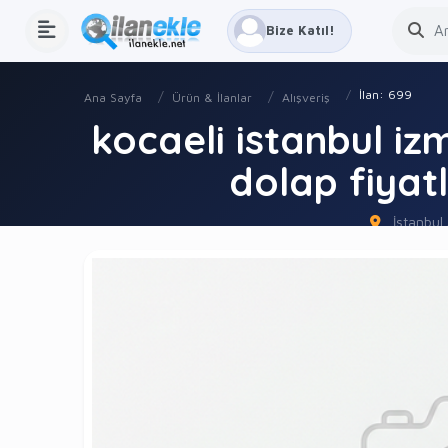
Bize Katıl!
İlan: 699
Ana Sayfa
Ürün & İlanlar
Alışveriş
kocaeli istanbul i
dolap fiyat
İstanbul