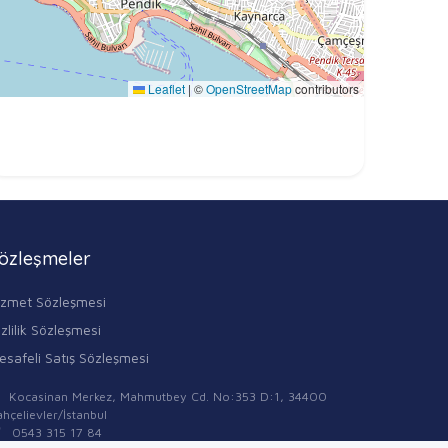
Leaflet
|
©
OpenStreetMap
contributors
özleşmeler
izmet Sözleşmesi
zlilik Sözleşmesi
esafeli Satış Sözleşmesi
Kocasinan Merkez, Mahmutbey Cd. No:353 D:1, 34400
hçelievler/İstanbul
0543 315 17 84