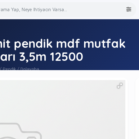
zmit pendik mdf mutfak
ları 3,5m 12500
 / Pendik / Dolayoba