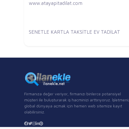
www.atayapitadilat.com
SENETLE KARTLA TAKSİTLE EV TADİLAT
Firmanıza değer veriyor, firmanızı binlerce potansiyel
müşteri ile buluşturarak iş hacminizi arttırıyoruz. İşletmeni
global dünyaya açmak için hemen web sitemize kayıt
olabilirsiniz.