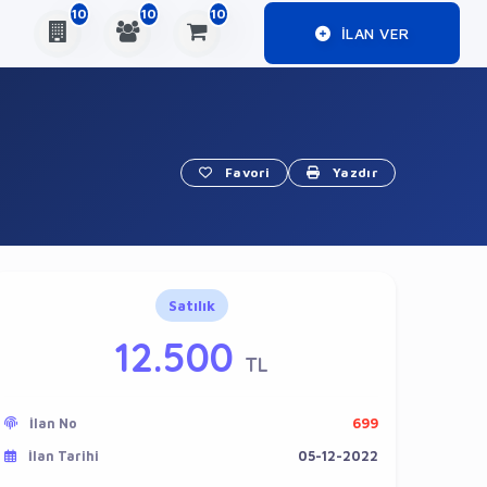
10
10
10
ILAN VER
Favori
Yazdır
Satılık
12.500
TL
İlan No
699
İlan Tarihi
05-12-2022