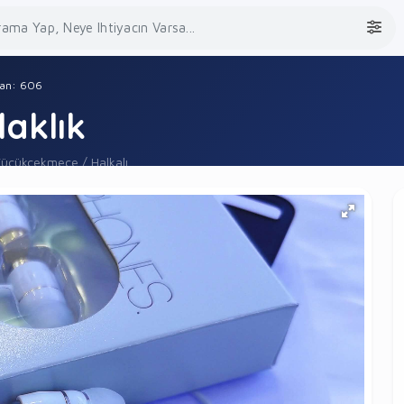
lan: 606
laklık
Küçükçekmece / Halkalı