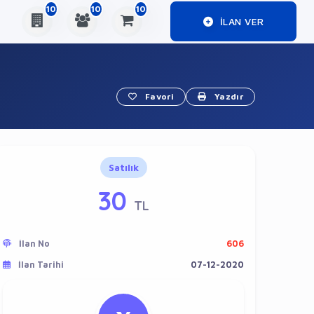
10
10
10
ILAN VER
Favori
Yazdır
Satılık
30
TL
İlan No
606
İlan Tarihi
07-12-2020