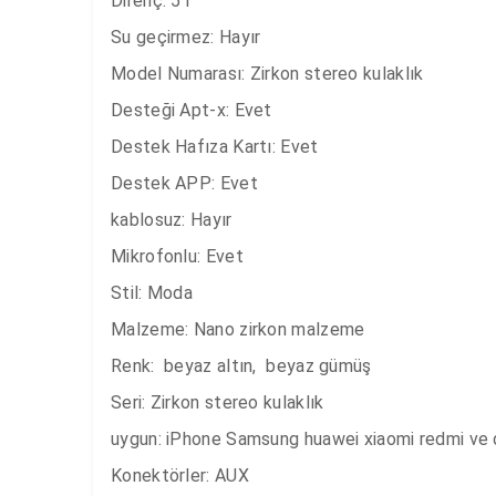
Direnç: 51

Su geçirmez: Hayır

Model Numarası: Zirkon stereo kulaklık

Desteği Apt-x: Evet

Destek Hafıza Kartı: Evet

Destek APP: Evet

kablosuz: Hayır

Mikrofonlu: Evet

Stil: Moda

Malzeme: Nano zirkon malzeme

Renk:  beyaz altın,  beyaz gümüş 

Seri: Zirkon stereo kulaklık

uygun: iPhone Samsung huawei xiaomi redmi ve d
Konektörler: AUX