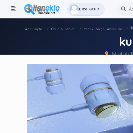
Bize Katıl!
İ
Ana Sayfa
Ürün & İlanlar
Yedek Parça, Aksesuar
ku
İstanbul / 