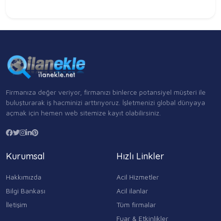
Firmanıza değer veriyor, firmanızı binlerce potansiyel müşteri ile
buluşturarak iş hacminizi arttırıyoruz. İşletmenizi global dünyaya
açmak için hemen web sitemize kayıt olabilirsiniz.
Kurumsal
Hızlı Linkler
Hakkımızda
Acil Hizmetler
Bilgi Bankası
Acil ilanlar
İletişim
Tüm firmalar
Fuar & Etkinlikler