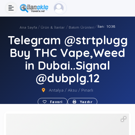
İlan: 1038
Ana Sayfa
Ürün & İlanlar
Bakım Ürünleri
Telegram @strtplugg
Buy THC Vape,Weed
in Dubai..Signal
@dubplg.12
Antalya / Aksu / Pınarlı
Favori
Yazdır