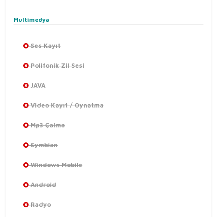
Multimedya
Ses Kayıt
Polifonik Zil Sesi
JAVA
Video Kayıt / Oynatma
Mp3 Çalma
Symbian
Windows Mobile
Android
Radyo