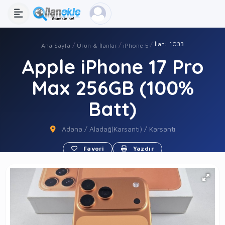
İlan: 1033
Ana Sayfa
Ürün & İlanlar
iPhone 5
Apple iPhone 17 Pro
Max 256GB (100%
Batt)
Adana / Aladağ(Karsantı) / Karsantı
Favori
Yazdır