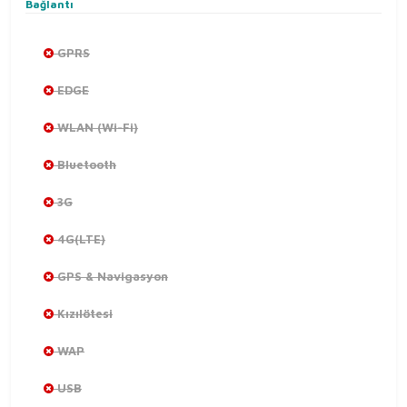
Bağlantı
GPRS
EDGE
WLAN (Wi-Fi)
Bluetooth
3G
4G(LTE)
GPS & Navigasyon
Kızılötesi
WAP
USB