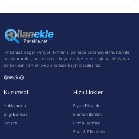
Firmanıza değer veriyor, firmanızı binlerce potansiyel müşteri ile
buluşturarak iş hacminizi arttırıyoruz. İşletmenizi global dünyaya
açmak için hemen web sitemize kayıt olabilirsiniz.
Kurumsal
Hızlı Linkler
Hakkımızda
Fiyatı Düşenler
Bilgi Bankası
Eleman ilanları
İletişim
Firma Haritası
Fuar & Etkinlikler