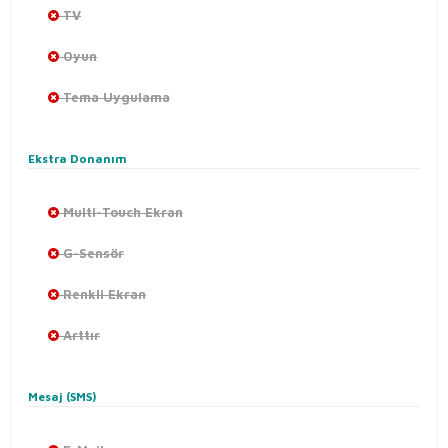
TV
Oyun
Tema Uygulama
Ekstra Donanım
Multi-Touch Ekran
G-Sensör
Renkli Ekran
Arttır
Mesaj (SMS)