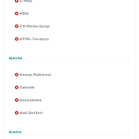
E-Mail
MMS
T9 Metin Girişi
HTML Tarayıcı
Ajanda
Hesap Makinesi
Takvim
Hatırlatma
Not Defteri
Arama