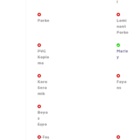
i
Parke
Lami
nant
Parke
PVC
Marle
Kapla
y
ma
Karo
Faya
Sera
ns
mik
Beya
z
Eşya
Taş