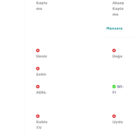
Kapla
Ahşap
ma
Kapla
ma
Manzara
Deniz
Doğa
Şehir
Wi-
ADSL
Fi
Kablo
Uydu
TV