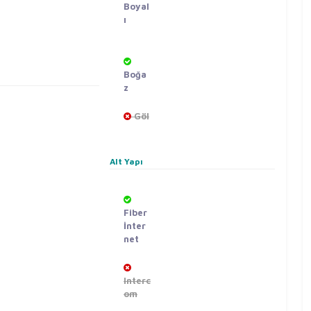
Boyal
ı
Boğa
z
Göl
Alt Yapı
Fiber
İnter
net
Interc
om