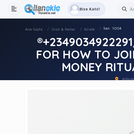
Bize Katıl!
İlan: 1004
Ana Sayfa
Ürün & İlanlar
Kiralık
®+2349034922291
FOR HOW TO JOI
MONEY RITU
Adıya