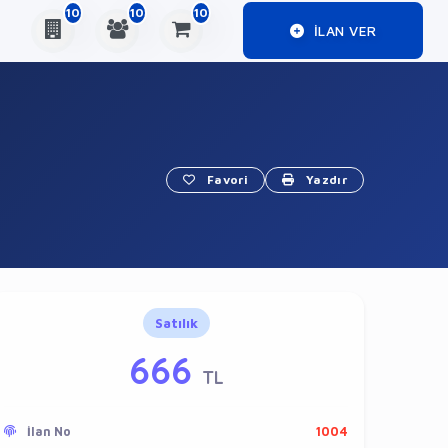
10
10
10
ILAN VER
Favori
Yazdır
Satılık
666
TL
İlan No
1004