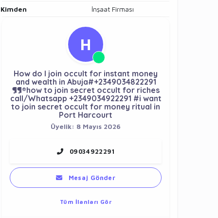
Kimden
İnşaat Firması
H
How do I join occult for instant money
and wealth in Abuja#+2349034822291
¶¶®how to join secret occult for riches
call/Whatsapp +2349034922291 #i want
to join secret occult for money ritual in
Port Harcourt
Üyelik: 8 Mayıs 2026
09034922291
Mesaj Gönder
Tüm İlanları Gör