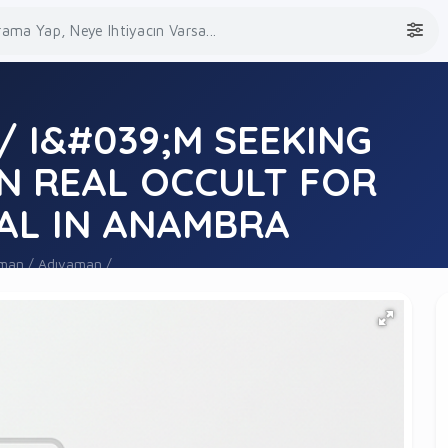
/ I&#039;M SEEKING
N REAL OCCULT FOR
AL IN ANAMBRA
man / Adıyaman /