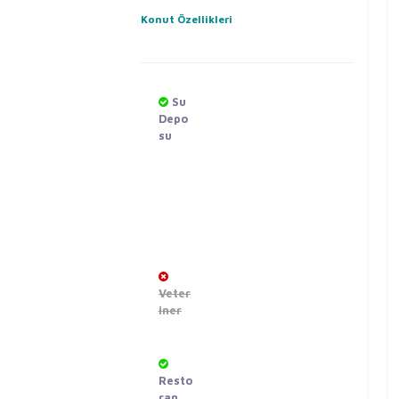
Konut Özellikleri
Su
Depo
su
Veter
iner
Resto
ran