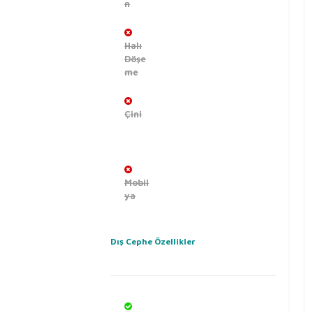
n
Halı
Döşe
me
Çini
Mobil
ya
Dış Cephe Özellikler