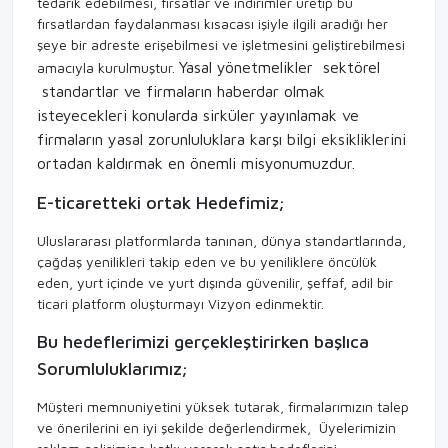
tedarik edebilmesi, fırsatlar ve indirimler üretip bu
fırsatlardan faydalanması kısacası işiyle ilgili aradığı her
şeye bir adreste erişebilmesi ve işletmesini geliştirebilmesi
Yasal yönetmelikler
sektörel
amacıyla kurulmuştur.
standartlar ve firmaların haberdar olmak
isteyecekleri konularda sirküler yayınlamak ve
firmaların yasal zorunluluklara karşı bilgi eksikliklerini
ortadan kaldırmak en önemli misyonumuzdur.
E-ticaretteki ortak Hedefimiz;
Uluslararası platformlarda tanınan, dünya standartlarında,
çağdaş yenilikleri takip eden ve bu yeniliklere öncülük
eden, yurt içinde ve yurt dışında güvenilir, şeffaf, adil bir
ticari platform oluşturmayı Vizyon edinmektir.
Bu hedeflerimizi gerçekleştirirken başlıca
Sorumluluklarımız;
Müşteri memnuniyetini yüksek tutarak, firmalarımızın talep
ve önerilerini en iyi şekilde değerlendirmek, Üyelerimizin