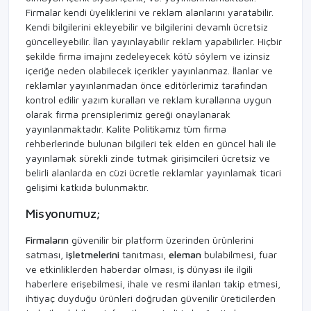
Firmalar kendi üyeliklerini ve reklam alanlarını yaratabilir.
Kendi bilgilerini ekleyebilir ve bilgilerini devamlı ücretsiz
güncelleyebilir. İlan yayınlayabilir reklam yapabilirler. Hiçbir
şekilde firma imajını zedeleyecek kötü söylem ve izinsiz
içeriğe neden olabilecek içerikler yayınlanmaz. İlanlar ve
reklamlar yayınlanmadan önce editörlerimiz tarafından
kontrol edilir yazım kuralları ve reklam kurallarına uygun
olarak firma prensiplerimiz gereği onaylanarak
yayınlanmaktadır. Kalite Politikamız tüm firma
rehberlerinde bulunan bilgileri tek elden en güncel hali ile
yayınlamak sürekli zinde tutmak girişimcileri ücretsiz ve
belirli alanlarda en cüzi ücretle reklamlar yayınlamak ticari
gelişimi katkıda bulunmaktır.
Misyonumuz;
Firmaların
güvenilir bir platform üzerinden ürünlerini
satması,
işletmelerini
tanıtması,
eleman
bulabilmesi, fuar
ve etkinliklerden haberdar olması, iş dünyası ile ilgili
haberlere erişebilmesi, ihale ve resmi ilanları takip etmesi,
ihtiyaç duyduğu ürünleri doğrudan güvenilir üreticilerden