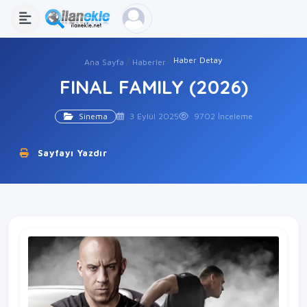
Haber Detay
Ana Sayfa
Haberler
FINAL FAMILY (2026)
Sinema
3 Eylül 2025
9702 İnceleme
Sayfayı Yazdır