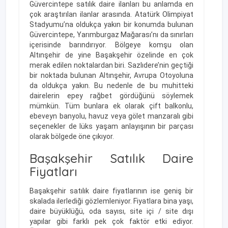
Güvercintepe satılık daire ilanları bu anlamda en
çok araştırılan ilanlar arasında. Atatürk Olimpiyat
Stadyumu’na oldukça yakın bir konumda bulunan
Güvercintepe, Yarımburgaz Mağarası’nı da sınırları
içerisinde barındırıyor. Bölgeye komşu olan
Altınşehir de yine Başakşehir özelinde en çok
merak edilen noktalardan biri. Sazlıdere’nin geçtiği
bir noktada bulunan Altınşehir, Avrupa Otoyoluna
da oldukça yakın. Bu nedenle de bu muhitteki
dairelerin epey rağbet gördüğünü söylemek
mümkün. Tüm bunlara ek olarak çift balkonlu,
ebeveyn banyolu, havuz veya gölet manzaralı gibi
seçenekler de lüks yaşam anlayışının bir parçası
olarak bölgede öne çıkıyor.
Başakşehir Satılık Daire
Fiyatları
Başakşehir satılık daire fiyatlarının ise geniş bir
skalada ilerlediği gözlemleniyor. Fiyatlara bina yaşı,
daire büyüklüğü, oda sayısı, site içi / site dışı
yapılar gibi farklı pek çok faktör etki ediyor.