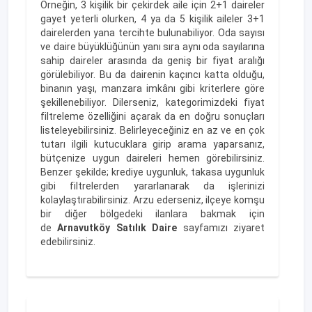
Örneğin, 3 kişilik bir çekirdek aile için 2+1 daireler
gayet yeterli olurken, 4 ya da 5 kişilik aileler 3+1
dairelerden yana tercihte bulunabiliyor. Oda sayısı
ve daire büyüklüğünün yanı sıra aynı oda sayılarına
sahip daireler arasında da geniş bir fiyat aralığı
görülebiliyor. Bu da dairenin kaçıncı katta olduğu,
binanın yaşı, manzara imkânı gibi kriterlere göre
şekillenebiliyor. Dilerseniz, kategorimizdeki fiyat
filtreleme özelliğini açarak da en doğru sonuçları
listeleyebilirsiniz. Belirleyeceğiniz en az ve en çok
tutarı ilgili kutucuklara girip arama yaparsanız,
bütçenize uygun daireleri hemen görebilirsiniz.
Benzer şekilde; krediye uygunluk, takasa uygunluk
gibi filtrelerden yararlanarak da işlerinizi
kolaylaştırabilirsiniz. Arzu ederseniz, ilçeye komşu
bir diğer bölgedeki ilanlara bakmak için
de
Arnavutköy Satılık Daire
sayfamızı ziyaret
edebilirsiniz.