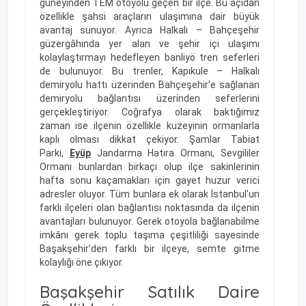
güneyinden TEM otoyolu geçen bir ilçe. Bu açıdan
özellikle şahsi araçların ulaşımına dair büyük
avantaj sunuyor. Ayrıca Halkalı – Bahçeşehir
güzergâhında yer alan ve şehir içi ulaşımı
kolaylaştırmayı hedefleyen banliyö tren seferleri
de bulunuyor. Bu trenler, Kapıkule – Halkalı
demiryolu hattı üzerinden Bahçeşehir’e sağlanan
demiryolu bağlantısı üzerinden seferlerini
gerçekleştiriyor. Coğrafya olarak baktığımız
zaman ise ilçenin özellikle kuzeyinin ormanlarla
kaplı olması dikkat çekiyor. Şamlar Tabiat
Parkı,
Eyüp
Jandarma Hatıra Ormanı, Sevgililer
Ormanı bunlardan birkaçı olup ilçe sakinlerinin
hafta sonu kaçamakları için gayet huzur verici
adresler oluyor. Tüm bunlara ek olarak İstanbul’un
farklı ilçeleri olan bağlantısı noktasında da ilçenin
avantajları bulunuyor. Gerek otoyola bağlanabilme
imkânı gerek toplu taşıma çeşitliliği sayesinde
Başakşehir’den farklı bir ilçeye, semte gitme
kolaylığı öne çıkıyor.
Başakşehir Satılık Daire