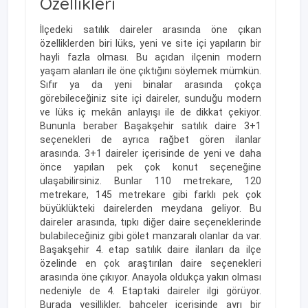
Özellikleri
İlçedeki satılık daireler arasında öne çıkan
özelliklerden biri lüks, yeni ve site içi yapıların bir
hayli fazla olması. Bu açıdan ilçenin modern
yaşam alanları ile öne çıktığını söylemek mümkün.
Sıfır ya da yeni binalar arasında çokça
görebileceğiniz site içi daireler, sunduğu modern
ve lüks iç mekân anlayışı ile de dikkat çekiyor.
Bununla beraber Başakşehir satılık daire 3+1
seçenekleri de ayrıca rağbet gören ilanlar
arasında. 3+1 daireler içerisinde de yeni ve daha
önce yapılan pek çok konut seçeneğine
ulaşabilirsiniz. Bunlar 110 metrekare, 120
metrekare, 145 metrekare gibi farklı pek çok
büyüklükteki dairelerden meydana geliyor. Bu
daireler arasında, tıpkı diğer daire seçeneklerinde
bulabileceğiniz gibi gölet manzaralı olanlar da var.
Başakşehir 4. etap satılık daire ilanları da ilçe
özelinde en çok araştırılan daire seçenekleri
arasında öne çıkıyor. Anayola oldukça yakın olması
nedeniyle de 4. Etaptaki daireler ilgi görüyor.
Burada yeşillikler, bahçeler içerisinde ayrı bir