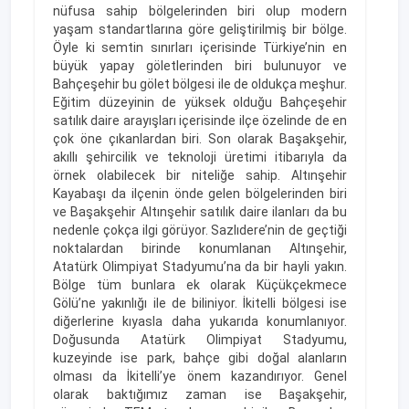
nüfusa sahip bölgelerinden biri olup modern
yaşam standartlarına göre geliştirilmiş bir bölge.
Öyle ki semtin sınırları içerisinde Türkiye’nin en
büyük yapay göletlerinden biri bulunuyor ve
Bahçeşehir bu gölet bölgesi ile de oldukça meşhur.
Eğitim düzeyinin de yüksek olduğu Bahçeşehir
satılık daire arayışları içerisinde ilçe özelinde de en
çok öne çıkanlardan biri. Son olarak Başakşehir,
akıllı şehircilik ve teknoloji üretimi itibarıyla da
örnek olabilecek bir niteliğe sahip. Altınşehir
Kayabaşı da ilçenin önde gelen bölgelerinden biri
ve Başakşehir Altınşehir satılık daire ilanları da bu
nedenle çokça ilgi görüyor. Sazlıdere’nin de geçtiği
noktalardan birinde konumlanan Altınşehir,
Atatürk Olimpiyat Stadyumu’na da bir hayli yakın.
Bölge tüm bunlara ek olarak Küçükçekmece
Gölü’ne yakınlığı ile de biliniyor. İkitelli bölgesi ise
diğerlerine kıyasla daha yukarıda konumlanıyor.
Doğusunda Atatürk Olimpiyat Stadyumu,
kuzeyinde ise park, bahçe gibi doğal alanların
olması da İkitelli’ye önem kazandırıyor. Genel
olarak baktığımız zaman ise Başakşehir,