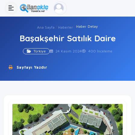
Haber Detay
Ana Sayfa
Haberler
Başakşehir Satılık Daire
Türkiye
24 Kasım 2024
400 İnceleme
Sayfayı Yazdır