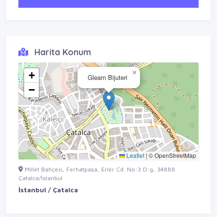
Harita Konum
×
+
Gleam Bijuteri
−
Leaflet
|
© OpenStreetMap
Millet Bahçesi, Ferhatpaşa, Erler Cd. No:3 D:g, 34888
Çatalca/İstanbul
İstanbul / Çatalca