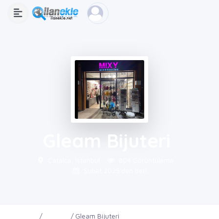
Gleam Bijuteri
Çatalca, İstanbul
804 Görüntüleme
Şubat 2025'den beri
Ana Sayfa
Firmalar
Gleam Bijuteri