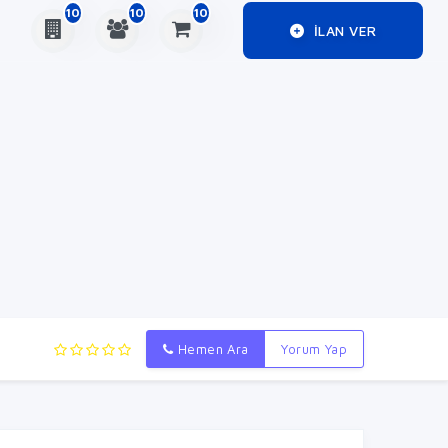
10
10
10
ILAN VER
Hemen Ara
Yorum Yap