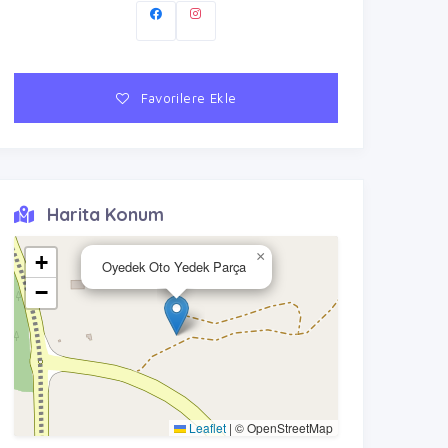
Favorilere Ekle
Harita Konum
×
+
Oyedek Oto Yedek Parça
−
Leaflet
|
© OpenStreetMap