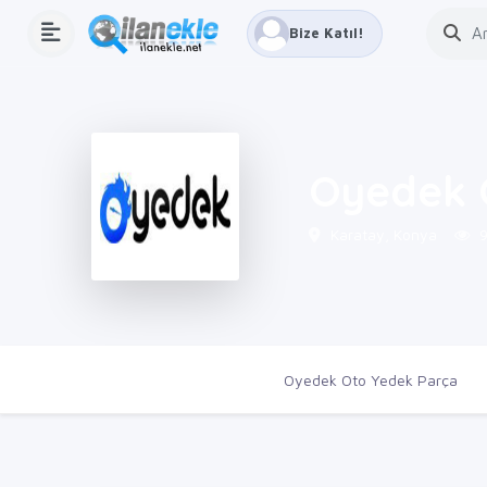
Bize Katıl!
Oyedek 
Karatay, Konya
9
Ana Sayfa
Firmalar
Oyedek Oto Yedek Parça