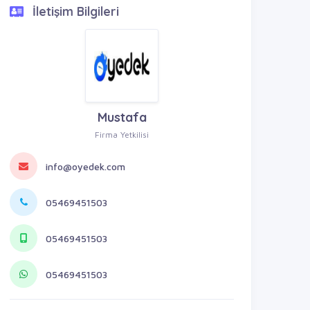
İletişim Bilgileri
Mustafa
Firma Yetkilisi
info@oyedek.com
05469451503
05469451503
05469451503