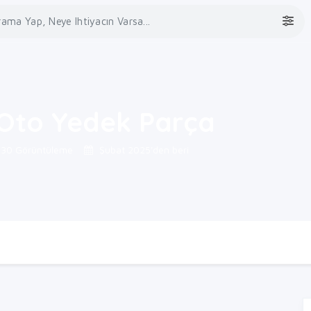
Oto Yedek Parça
30 Görüntüleme
Şubat 2025'den beri