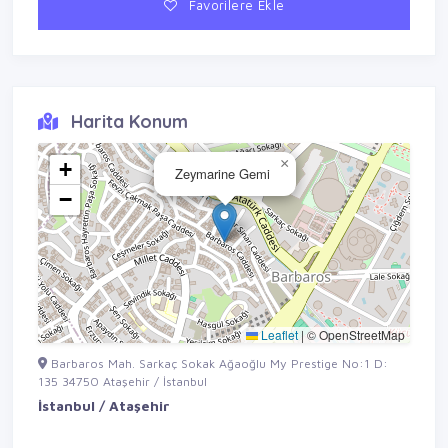
Favorilere Ekle
Harita Konum
×
+
Zeymarine Gemi
−
Leaflet
|
© OpenStreetMap
Barbaros Mah. Sarkaç Sokak Ağaoğlu My Prestige No:1 D:
135 34750 Ataşehir / İstanbul
İstanbul / Ataşehir