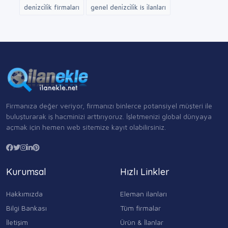
deni̇zci̇li̇k firmaları
genel deni̇zci̇li̇k is i̇lanları
Firmanıza değer veriyor, firmanızı binlerce potansiyel müşteri ile
buluşturarak iş hacminizi arttırıyoruz. İşletmenizi global dünyaya
açmak için hemen web sitemize kayıt olabilirsiniz.
Kurumsal
Hızlı Linkler
Hakkımızda
Eleman ilanları
Bilgi Bankası
Tüm firmalar
İletişim
Ürün & İlanlar