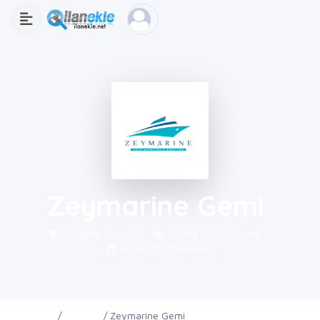
Zeymarine Gemi
Ataşehir, İstanbul
10798 Görüntüleme
Aralık 2020'den beri
Ana Sayfa
Firmalar
Zeymarine Gemi