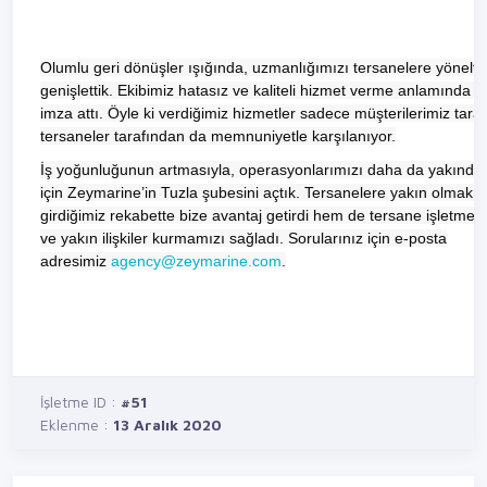
Olumlu geri dönüşler ışığında, uzmanlığımızı tersanelere yönelter
genişlettik. Ekibimiz hatasız ve kaliteli hizmet verme anlamında m
imza attı. Öyle ki verdiğimiz hizmetler sadece müşterilerimiz taraf
tersaneler tarafından da memnuniyetle karşılanıyor.
İş yoğunluğunun artmasıyla, operasyonlarımızı daha da yakında
için Zeymarine’in Tuzla şubesini açtık. Tersanelere yakın olmak h
girdiğimiz rekabette bize avantaj getirdi hem de tersane işletmecil
ve yakın ilişkiler kurmamızı sağladı. Sorularınız için e-posta
adresimiz
agency@zeymarine.com
.
İşletme ID :
#51
Eklenme :
13 Aralık 2020