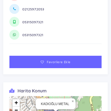
02125972053
05315097321
05315097321
Favorilere Ekle
Harita Konum
×
+
KADIOĞLU METAL
−