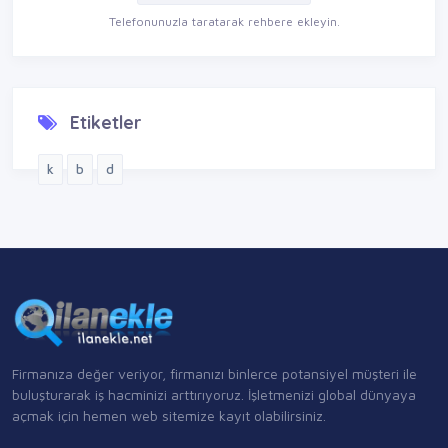
Telefonunuzla taratarak rehbere ekleyin.
Etiketler
k
b
d
Firmanıza değer veriyor, firmanızı binlerce potansiyel müşteri ile
buluşturarak iş hacminizi arttırıyoruz. İşletmenizi global dünyaya
açmak için hemen web sitemize kayıt olabilirsiniz.