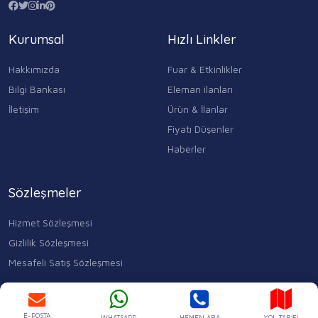
Kurumsal
Hızlı Linkler
Hakkımızda
Fuar & Etkinlikler
Bilgi Bankası
Eleman ilanları
İletişim
Ürün & İlanlar
Fiyatı Düşenler
Haberler
Sözleşmeler
Hizmet Sözleşmesi
Gizlilik Sözleşmesi
Mesafeli Satış Sözleşmesi
Kocasinan Merkez, Mahmutbey Cd. No:353 D:1, 34400 Bahçelievler/
İstanbul
0543 315 17 84
E-POSTA
WHATSAPP
HEMEN ARA
YOL TARIFI