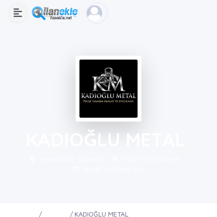
KADIOĞLU METAL
Arnavutköy, İstanbul
1092 Görüntüleme
Aralık 2024'den beri
Ana Sayfa
Firmalar
KADIOĞLU METAL