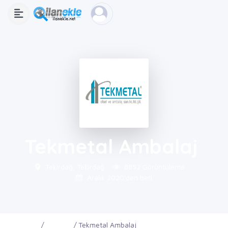
Tekmetal Ambalaj
Tekirdağ, Tekirdağ
8852 Görüntüleme
Aralık 2020'den beri
Ana Sayfa
Firmalar
Tekmetal Ambalaj