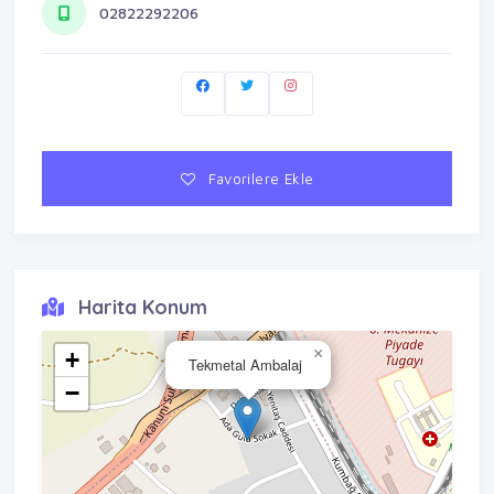
02822292206
Favorilere Ekle
Harita Konum
×
+
Tekmetal Ambalaj
−