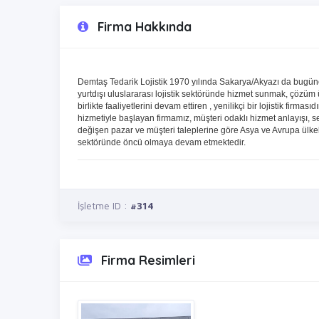
Firma Hakkında
Demtaş Tedarik Lojistik 1970 yılında Sakarya/Akyazı da bugüne 
yurtdışı uluslararası lojistik sektöründe hizmet sunmak, çözüm
birlikte faaliyetlerini devam ettiren , yenilikçi bir lojistik firmas
hizmetiyle başlayan firmamız, müşteri odaklı hizmet anlayışı, sekt
değişen pazar ve müşteri taleplerine göre Asya ve Avrupa ülkeler
sektöründe öncü olmaya devam etmektedir.
İşletme ID :
#314
Firma Resimleri