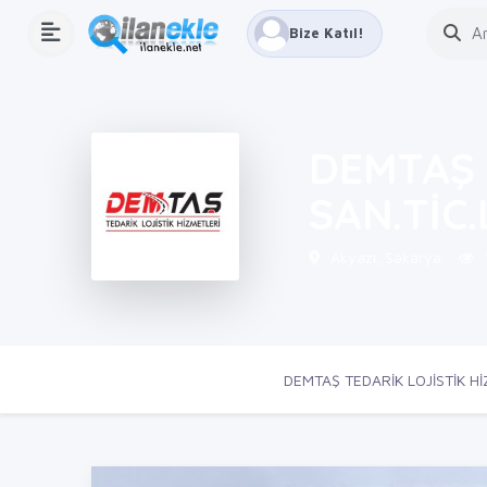
Bize Katıl!
DEMTAŞ 
SAN.TİC.
Akyazı, Sakarya
Ana Sayfa
Firmalar
DEMTAŞ TEDARİK LOJİSTİK HİZ