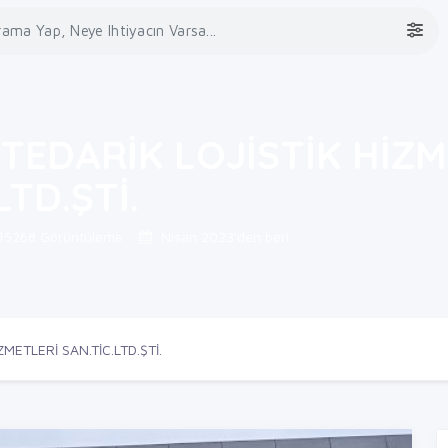
TEDARİK LOJİSTİK HİZM
LTD.ŞTİ.
15268 Görüntüleme
Nisan 2023'den beri
METLERİ SAN.TİC.LTD.ŞTİ.