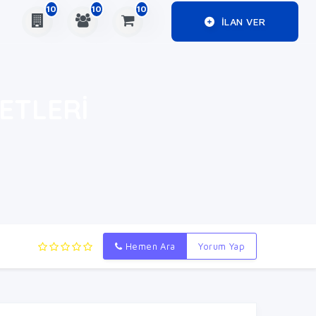
10
10
10
ILAN VER
ETLERİ
Hemen Ara
Yorum Yap