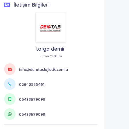
İletişim Bilgileri
tolga demir
Firma Yetkilisi
info@demtaslojistik.com.tr
02642555461
05438679099
05438679099