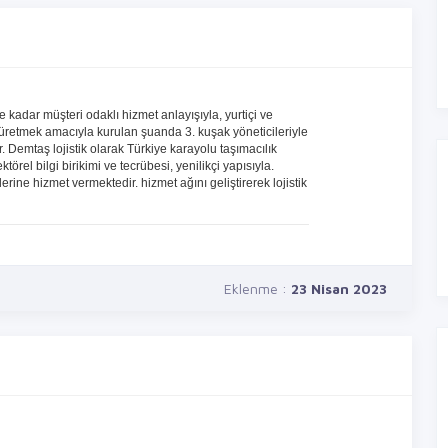
kadar müşteri odaklı hizmet anlayışıyla, yurtiçi ve
 üretmek amacıyla kurulan şuanda 3. kuşak yöneticileriyle
ıdır. Demtaş lojistik olarak Türkiye karayolu taşımacılık
örel bilgi birikimi ve tecrübesi, yenilikçi yapısıyla.
ine hizmet vermektedir. hizmet ağını geliştirerek lojistik
Eklenme :
23 Nisan 2023