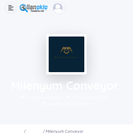
Milenyum Conveyor
Bulancak, Giresun
7531 Görüntüleme
Ağustos 2022'den beri
Ana Sayfa
Firmalar
Milenyum Conveyor