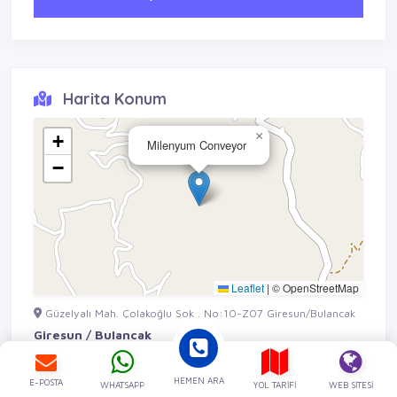
Harita Konum
×
+
Milenyum Conveyor
−
Leaflet
|
© OpenStreetMap
Güzelyalı Mah. Çolakoğlu Sok . No:10-Z07 Giresun/Bulancak
Giresun / Bulancak
HEMEN ARA
E-POSTA
WHATSAPP
YOL TARIFI
WEB SITESI