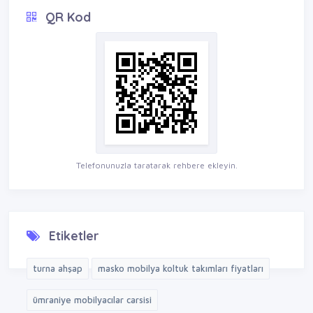
QR Kod
Telefonunuzla taratarak rehbere ekleyin.
Etiketler
turna ahşap
masko mobilya koltuk takımları fiyatları
ümraniye mobilyacılar carsisi