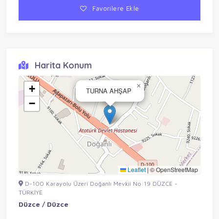
Favorilere Ekle
Harita Konum
×
+
TURNA AHŞAP
−
Leaflet
|
© OpenStreetMap
D-100 Karayolu Üzeri Doğanlı Mevkii No:19 DÜZCE -
TÜRKİYE
Düzce / Düzce