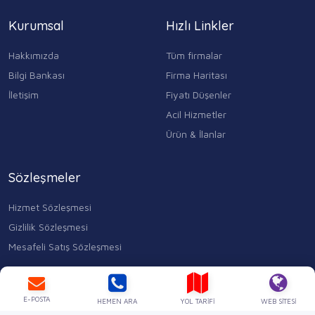
Kurumsal
Hızlı Linkler
Hakkımızda
Tüm firmalar
Bilgi Bankası
Firma Haritası
İletişim
Fiyatı Düşenler
Acil Hizmetler
Ürün & İlanlar
Sözleşmeler
Hizmet Sözleşmesi
Gizlilik Sözleşmesi
Mesafeli Satış Sözleşmesi
Kocasinan Merkez, Mahmutbey Cd. No:353 D:1, 34400 Bahçelievler/
İstanbul
0543 315 17 84
E-POSTA
HEMEN ARA
YOL TARIFI
WEB SITESI