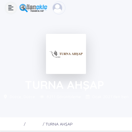
TURNA AHŞAP
Düzce, Düzce
8211 Görüntüleme
Ocak 2021'den beri
Ana Sayfa
Firmalar
TURNA AHŞAP