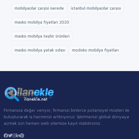
mobilyacılar çarşisi nerede
i̇stanbul mobilyacılar çarşısı
masko mobilya fiyatları 2020
masko mobilya teşhir ürünleri
masko mobilya yatak odası
modoko mobilya fiyatları
Firmanıza değer veriyor, firmanızı binlerce potansiyel müşteri ile
buluşturarak iş hacminizi arttırıyoruz. İşletmenizi global dünyaya
açmak için hemen web sitemize kayıt olabilirsiniz.