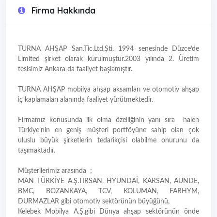
Firma Hakkında
TURNA AHŞAP San.Tic.Ltd.Şti. 1994 senesinde Düzce’de
Limited şirket olarak kurulmuştur.2003 yılında 2. Üretim
tesisimiz Ankara da faaliyet başlamıştır.
TURNA AHŞAP mobilya ahşap aksamları ve otomotiv ahşap
iç kaplamaları alanında faaliyet yürütmektedir.
Firmamız konusunda ilk olma özelliğinin yanı sıra halen
Türkiye’nin en geniş müşteri portföyüne sahip olan çok
uluslu büyük şirketlerin tedarikçisi olabilme onurunu da
taşımaktadır.
Müşterilerimiz arasında ;
MAN TÜRKİYE A.Ş.TIRSAN, HYUNDAİ, KARSAN, AUNDE,
BMC, BOZANKAYA, TCV, KOLUMAN, FARHYM,
DURMAZLAR gibi otomotiv sektörünün büyüğünü,
Kelebek Mobilya A.Ş.gibi Dünya ahşap sektörünün önde