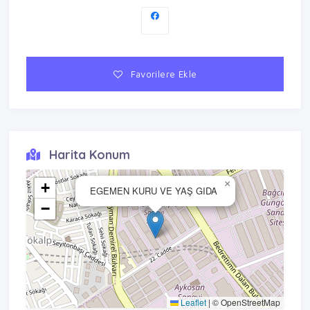
Favorilere Ekle
Harita Konum
×
+
EGEMEN KURU VE YAŞ GIDA
−
Leaflet
|
© OpenStreetMap