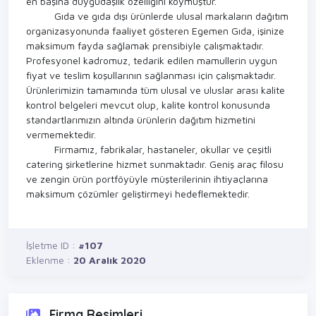
en başına duygudaşlık özelliğini koymuştur.
Gıda ve gıda dışı ürünlerde ulusal markaların dağıtım
organizasyonunda faaliyet gösteren Egemen Gıda, işinize
maksimum fayda sağlamak prensibiyle çalışmaktadır.
Profesyonel kadromuz, tedarik edilen mamullerin uygun
fiyat ve teslim koşullarının sağlanması için çalışmaktadır.
Ürünlerimizin tamamında tüm ulusal ve uluslar arası kalite
kontrol belgeleri mevcut olup, kalite kontrol konusunda
standartlarımızın altında ürünlerin dağıtım hizmetini
vermemektedir.
Firmamız, fabrikalar, hastaneler, okullar ve çeşitli
catering şirketlerine hizmet sunmaktadır. Geniş araç filosu
ve zengin ürün portföyüyle müşterilerinin ihtiyaçlarına
maksimum çözümler geliştirmeyi hedeflemektedir.
İşletme ID :
#107
Eklenme :
20 Aralık 2020
Firma Resimleri