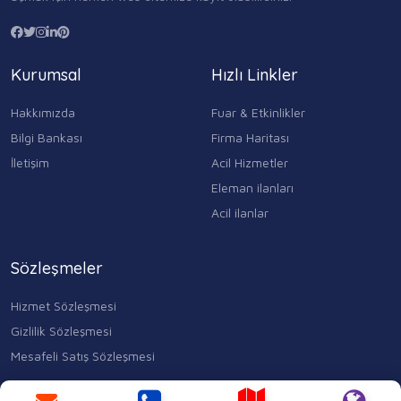
Kurumsal
Hızlı Linkler
Hakkımızda
Fuar & Etkinlikler
Bilgi Bankası
Firma Haritası
İletişim
Acil Hizmetler
Eleman ilanları
Acil ilanlar
Sözleşmeler
Hizmet Sözleşmesi
Gizlilik Sözleşmesi
Mesafeli Satış Sözleşmesi
Kocasinan Merkez, Mahmutbey Cd. No:353 D:1, 34400 Bahçelievler/