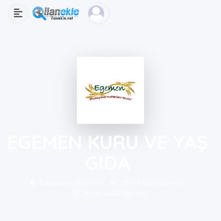
EGEMEN KURU VE YAŞ
GIDA
Başakşehir, İstanbul
10976 Görüntüleme
Aralık 2020'den beri