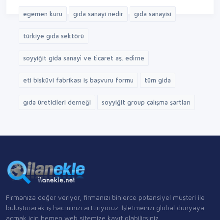
egemen kuru
gıda sanayi nedir
gıda sanayisi
türkiye gıda sektörü
soyyiğit gida sanayi̇ ve ti̇caret aş. edi̇rne
eti bisküvi fabrikası iş başvuru formu
tüm gida
gıda üreticileri derneği
soyyiğit group çalışma şartları
Firmanıza değer veriyor, firmanızı binlerce potansiyel müşteri ile
buluşturarak iş hacminizi arttırıyoruz. İşletmenizi global dünyaya
açmak için hemen web sitemize kayıt olabilirsiniz.