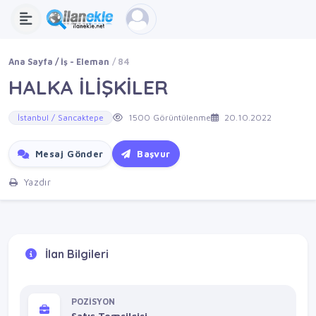
Ana Sayfa
İş - Eleman
84
HALKA İLİŞKİLER
İstanbul / Sancaktepe
1500 Görüntülenme
20.10.2022
Mesaj Gönder
Başvur
Yazdır
İlan Bilgileri
POZİSYON
Satış Temsilcisi