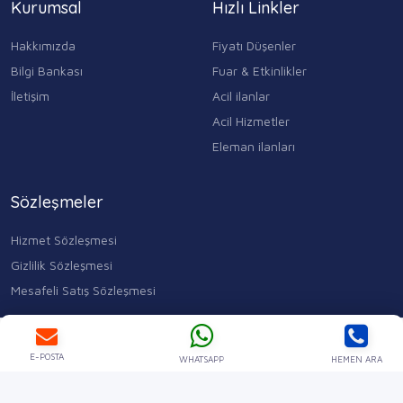
Kurumsal
Hızlı Linkler
Hakkımızda
Fiyatı Düşenler
Bilgi Bankası
Fuar & Etkinlikler
İletişim
Acil ilanlar
Acil Hizmetler
Eleman ilanları
Sözleşmeler
Hizmet Sözleşmesi
Gizlilik Sözleşmesi
Mesafeli Satış Sözleşmesi
Kocasinan Merkez, Mahmutbey Cd. No:353 D:1, 34400 Bahçelievler/
İstanbul
Ara
WhatsApp
0543 315 17 84
E-POSTA
WHATSAPP
HEMEN ARA