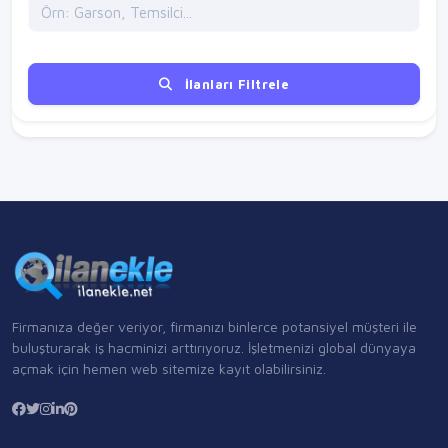
İlanları Filtrele
Firmanıza değer veriyor, firmanızı binlerce potansiyel müşteri ile
buluşturarak iş hacminizi arttırıyoruz. İşletmenizi global dünyaya
açmak için hemen web sitemize kayıt olabilirsiniz.