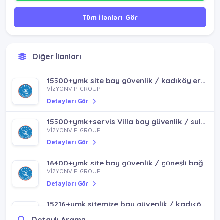
Tüm İlanları Gör
Diğer İlanları
15500+ymk site bay güvenlik / kadıköy erenköy göztepe bostancı
VİZYONVİP GROUP
Detayları Gör
15500+ymk+servis Villa bay güvenlik / sultanbeyli pendik tuzla
VİZYONVİP GROUP
Detayları Gör
16400+ymk site bay güvenlik / güneşli bağcılar bağlar mh
VİZYONVİP GROUP
Detayları Gör
15216+ymk sitemize bay güvenlik / kadıköy sancaktepe çekmeköy ümraniye ataşehir batıataşehir
VİZYONVİP GROUP
Detaylı Arama