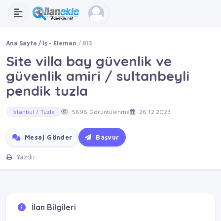
Ana Sayfa
İş - Eleman
813
Site villa bay güvenlik ve
güvenlik amiri / sultanbeyli
pendik tuzla
İstanbul / Tuzla
5696 Görüntülenme
26.12.2023
Mesaj Gönder
Başvur
Yazdır
İlan Bilgileri