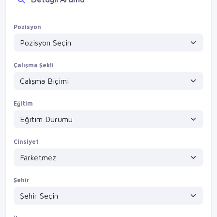
Detayları Gör
15750 maaş apartman bay danışma / maltepe kartal cevizli küçükyalı bostancı göztepe kadıköy erenköy
Pozisyon
VİZYONVİP GROUP
Detayları Gör
Çalışma Şekli
Eğitim
Cinsiyet
Şehir