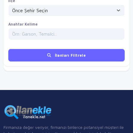
İlçe
Anahtar Kelime
İlanları Filtrele
Firmanıza değer veriyor, firmanızı binlerce potansiyel müşteri ile