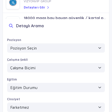
VİZYONVİP GROUP
Detayları Gör
18000 maaş bay bayan güvenlik / kartal petroliş yukarı kordonboyu mh
VİZYONVİP GROUP
Detaylı Arama
Detayları Gör
18000 maaş bay bayan güvenlik / kartal topselvi ugurmumcu orta mh
Pozisyon
VİZYONVİP GROUP
Detayları Gör
Çalışma Şekli
Eğitim
Cinsiyet